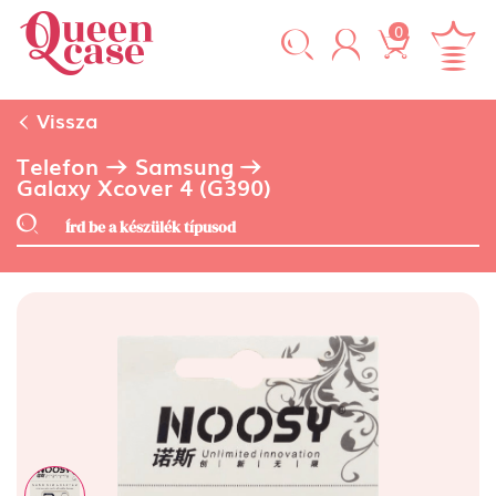
0
Vissza
Telefon
Samsung
Galaxy Xcover 4 (G390)