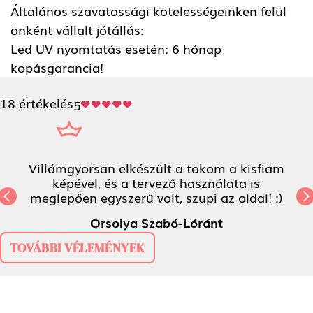
Általános szavatossági kötelességeinken felül
önként vállalt jótállás:
Led UV nyomtatás esetén: 6 hónap
kopásgarancia!
18 értékelés
5
Villámgyorsan elkészült a tokom a kisfiam
képével, és a tervező használata is
meglepően egyszerű volt, szupi az oldal! :)
Previous
N
Orsolya Szabó-Lóránt
TOVÁBBI VÉLEMÉNYEK