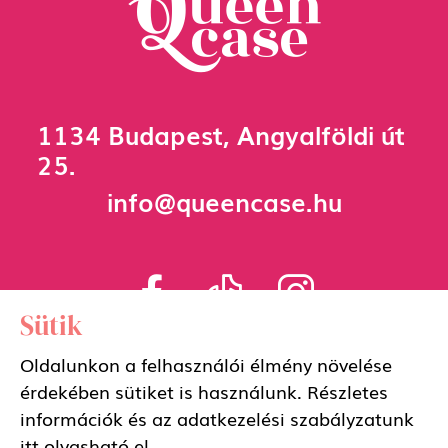
1134 Budapest, Angyalföldi út
25.
info@queencase.hu
Sütik
Oldalunkon a felhasználói élmény növelése
Adatkezelési szabályzat
érdekében sütiket is használunk. Részletes
információk és az adatkezelési szabályzatunk
Általános szerződési feltételek
itt
olvasható el.