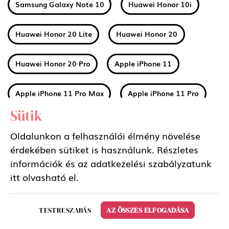
Samsung Galaxy Note 10
Huawei Honor 10i
Huawei Honor 20 Lite
Huawei Honor 20
Huawei Honor 20 Pro
Apple iPhone 11
Apple iPhone 11 Pro Max
Apple iPhone 11 Pro
Sütik
Huawei Mate 30
Xiaomi Mi A3
Oldalunkon a felhasználói élmény növelése
érdekében sütiket is használunk. Részletes
Nokia 2 2019 (2.2)
Nokia 3 2019 (3.2)
információk és az adatkezelési szabályzatunk
itt
olvasható el.
Nokia 4 2019 (4.2)
Sony Xperia 5
TESTRESZABÁS
AZ ÖSSZES ELFOGADÁSA
Samsung Galaxy Tab S6 10.5 LTE