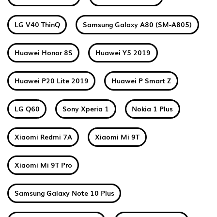
LG V40 ThinQ
Samsung Galaxy A80 (SM-A805)
Huawei Honor 8S
Huawei Y5 2019
Huawei P20 Lite 2019
Huawei P Smart Z
LG Q60
Sony Xperia 1
Nokia 1 Plus
Xiaomi Redmi 7A
Xiaomi Mi 9T
Xiaomi Mi 9T Pro
Samsung Galaxy Note 10 Plus