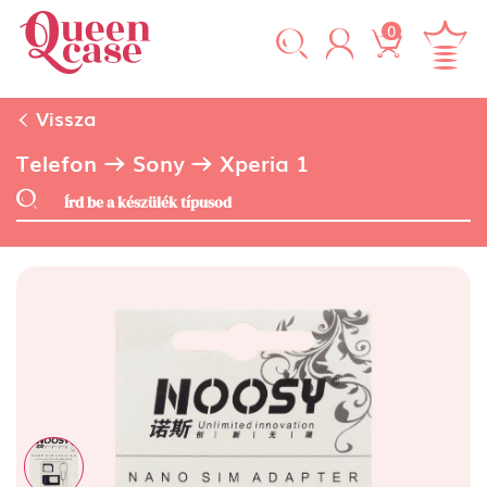
0
Vissza
Telefon
Sony
Xperia 1