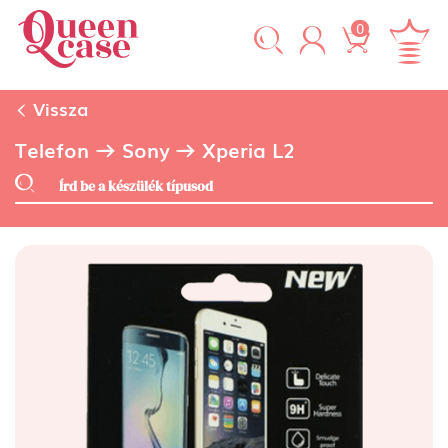
0
Vissza
Telefon
Sony
Xperia L2