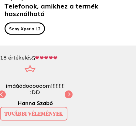
Telefonok, amikhez a termék
használható
Sony Xperia L2
18 értékelés
5
imááádoooooom!!!!!!!!! :DD
Previous
N
Hanna Szabó
TOVÁBBI VÉLEMÉNYEK