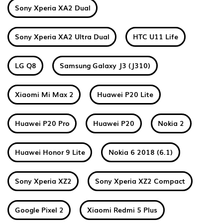
Sony Xperia XA2 Dual
Sony Xperia XA2 Ultra Dual
HTC U11 Life
LG Q8
Samsung Galaxy J3 (J310)
Xiaomi Mi Max 2
Huawei P20 Lite
Huawei P20 Pro
Huawei P20
Nokia 2
Huawei Honor 9 Lite
Nokia 6 2018 (6.1)
Sony Xperia XZ2
Sony Xperia XZ2 Compact
Google Pixel 2
Xiaomi Redmi 5 Plus