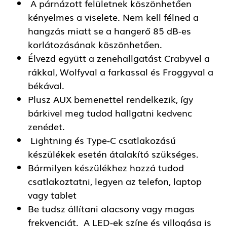
A párnázott felületnek köszönhetően
kényelmes a viselete. Nem kell félned a
hangzás miatt se a hangerő 85 dB-es
korlátozásának köszönhetően.
Élvezd együtt a zenehallgatást Crabyvel a
rákkal, Wolfyval a farkassal és Froggyval a
békával.
Plusz AUX bemenettel rendelkezik, így
bárkivel meg tudod hallgatni kedvenc
zenédet.
Lightning és Type-C csatlakozású
készülékek esetén átalakító szükséges.
Bármilyen készülékhez hozzá tudod
csatlakoztatni, legyen az telefon, laptop
vagy tablet
Be tudsz állítani alacsony vagy magas
frekvenciát. A LED-ek színe és villogása is