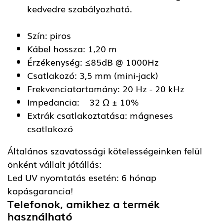
kedvedre szabályozható.
Szín: piros
Kábel hossza: 1,20 m
Érzékenység: ≤85dB @ 1000Hz
Csatlakozó: 3,5 mm (mini-jack)
Frekvenciatartomány: 20 Hz - 20 kHz
Impedancia: 32 Ω ± 10%
Extrák csatlakoztatása: mágneses
csatlakozó
Általános szavatossági kötelességeinken felül
önként vállalt jótállás:
Led UV nyomtatás esetén: 6 hónap
kopásgarancia!
Telefonok, amikhez a termék
használható