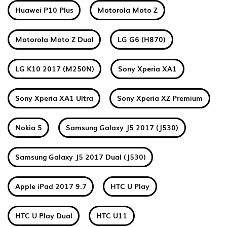
Huawei P10 Plus
Motorola Moto Z
Motorola Moto Z Dual
LG G6 (H870)
LG K10 2017 (M250N)
Sony Xperia XA1
Sony Xperia XA1 Ultra
Sony Xperia XZ Premium
Nokia 5
Samsung Galaxy J5 2017 (J530)
Samsung Galaxy J5 2017 Dual (J530)
Apple iPad 2017 9.7
HTC U Play
HTC U Play Dual
HTC U11