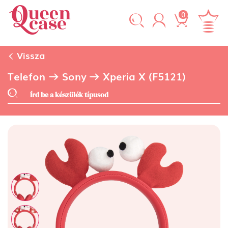
0
Vissza
Telefon
Sony
Xperia X (F5121)