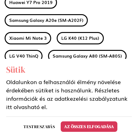
Huawei Y7 Pro 2019
Samsung Galaxy A20e (SM-A202F)
Xiaomi Mi Note 3
LG K40 (K12 Plus)
LG V40 ThinQ
Samsung Galaxy A80 (SM-A805)
Sütik
Huawei Honor 8S
Huawei Y5 2019
Oldalunkon a felhasználói élmény növelése
érdekében sütiket is használunk. Részletes
Huawei P20 Lite 2019
Huawei P Smart Z
információk és az adatkezelési szabályzatunk
itt
olvasható el.
LG Q60
Sony Xperia 1
Nokia 1 Plus
TESTRESZABÁS
AZ ÖSSZES ELFOGADÁSA
Xiaomi Redmi 7A
Xiaomi Mi 9T