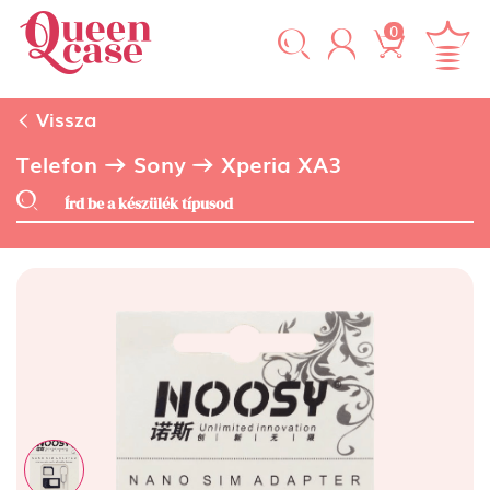
0
Vissza
Telefon
Sony
Xperia XA3