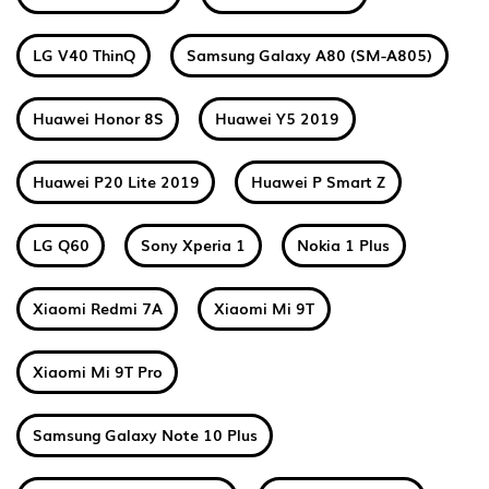
LG V40 ThinQ
Samsung Galaxy A80 (SM-A805)
Huawei Honor 8S
Huawei Y5 2019
Huawei P20 Lite 2019
Huawei P Smart Z
LG Q60
Sony Xperia 1
Nokia 1 Plus
Xiaomi Redmi 7A
Xiaomi Mi 9T
Xiaomi Mi 9T Pro
Samsung Galaxy Note 10 Plus