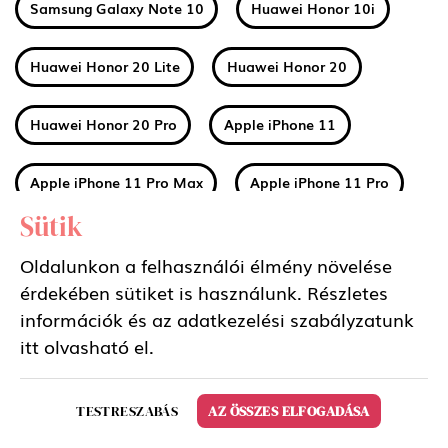
Samsung Galaxy Note 10
Huawei Honor 10i
Huawei Honor 20 Lite
Huawei Honor 20
Huawei Honor 20 Pro
Apple iPhone 11
Apple iPhone 11 Pro Max
Apple iPhone 11 Pro
Sütik
Huawei Mate 30
Xiaomi Mi A3
Oldalunkon a felhasználói élmény növelése
érdekében sütiket is használunk. Részletes
Nokia 2 2019 (2.2)
Nokia 3 2019 (3.2)
információk és az adatkezelési szabályzatunk
itt
olvasható el.
Nokia 4 2019 (4.2)
Sony Xperia 5
TESTRESZABÁS
AZ ÖSSZES ELFOGADÁSA
Samsung Galaxy Tab S6 10.5 LTE