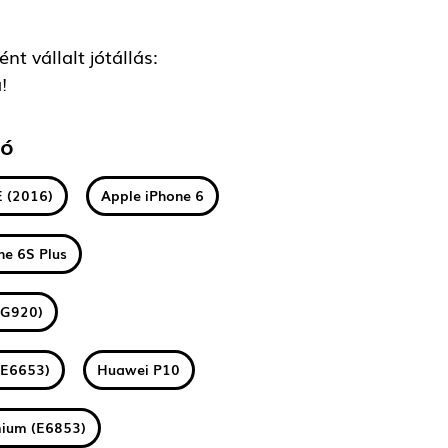
t vállalt jótállás:
!
tó
E (2016)
Apple iPhone 6
ne 6S Plus
(G920)
(E6653)
Huawei P10
mium (E6853)