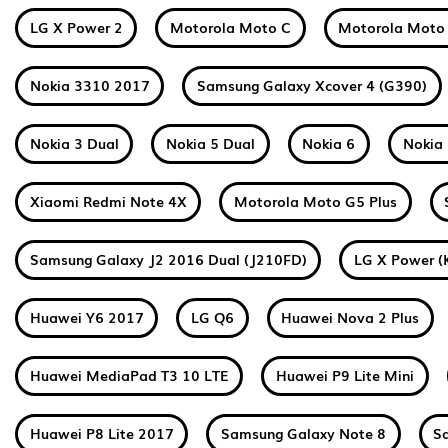
LG X Power 2
Motorola Moto C
Motorola Moto
Nokia 3310 2017
Samsung Galaxy Xcover 4 (G390)
Nokia 3 Dual
Nokia 5 Dual
Nokia 6
Nokia 
Xiaomi Redmi Note 4X
Motorola Moto G5 Plus
Samsung Galaxy J2 2016 Dual (J210FD)
LG X Power (
Huawei Y6 2017
LG Q6
Huawei Nova 2 Plus
Huawei MediaPad T3 10 LTE
Huawei P9 Lite Mini
Huawei P8 Lite 2017
Samsung Galaxy Note 8
S