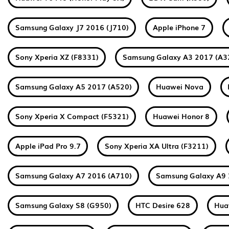
Samsung Galaxy J7 2016 (J710)
Apple iPhone 7
Sony Xperia XZ (F8331)
Samsung Galaxy A3 2017 (A3
Samsung Galaxy A5 2017 (A520)
Huawei Nova
Sony Xperia X Compact (F5321)
Huawei Honor 8
Apple iPad Pro 9.7
Sony Xperia XA Ultra (F3211)
Samsung Galaxy A7 2016 (A710)
Samsung Galaxy A9 
Samsung Galaxy S8 (G950)
HTC Desire 628
Hua