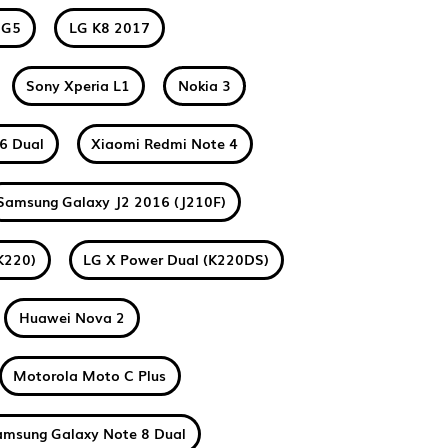
 G5
LG K8 2017
Sony Xperia L1
Nokia 3
6 Dual
Xiaomi Redmi Note 4
Samsung Galaxy J2 2016 (J210F)
K220)
LG X Power Dual (K220DS)
Huawei Nova 2
Motorola Moto C Plus
amsung Galaxy Note 8 Dual