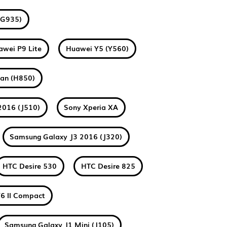
(G935)
awei P9 Lite
Huawei Y5 (Y560)
tan (H850)
2016 (J510)
Sony Xperia XA
Samsung Galaxy J3 2016 (J320)
HTC Desire 530
HTC Desire 825
6 II Compact
Samsung Galaxy J1 Mini (J105)