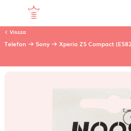
Vissza
Telefon
Sony
Xperia Z5 Compact (E58