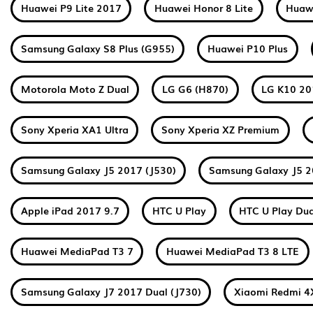
Huawei P9 Lite 2017
Huawei Honor 8 Lite
Huawe
Samsung Galaxy S8 Plus (G955)
Huawei P10 Plus
Motorola Moto Z Dual
LG G6 (H870)
LG K10 2
Sony Xperia XA1 Ultra
Sony Xperia XZ Premium
Samsung Galaxy J5 2017 (J530)
Samsung Galaxy J5 2
Apple iPad 2017 9.7
HTC U Play
HTC U Play Dua
Huawei MediaPad T3 7
Huawei MediaPad T3 8 LTE
Samsung Galaxy J7 2017 Dual (J730)
Xiaomi Redmi 4