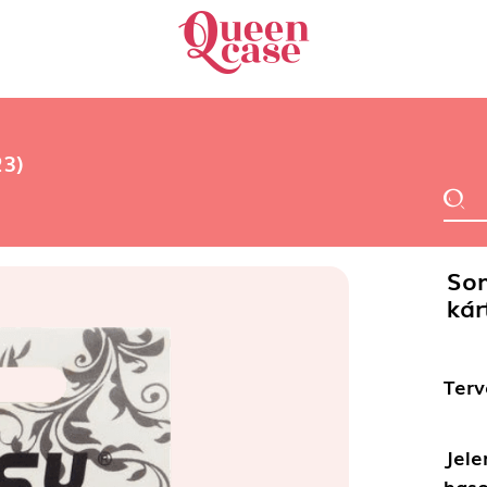
23)
Son
kár
Terv
Jele
haso