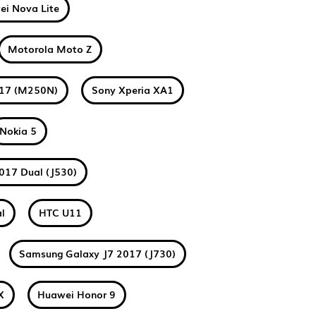
i Nova Lite
Motorola Moto Z
017 (M250N)
Sony Xperia XA1
Nokia 5
017 Dual (J530)
l
HTC U11
Samsung Galaxy J7 2017 (J730)
X
Huawei Honor 9