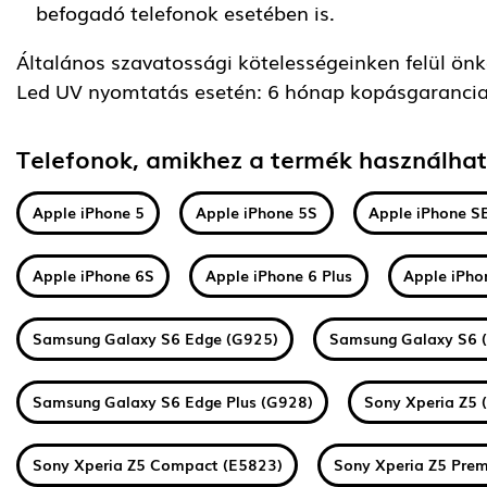
befogadó telefonok esetében is.
Általános szavatossági kötelességeinken felül önkén
Led UV nyomtatás esetén: 6 hónap kopásgarancia
Telefonok, amikhez a termék használha
Apple iPhone 5
Apple iPhone 5S
Apple iPhone S
Apple iPhone 6S
Apple iPhone 6 Plus
Apple iPho
Samsung Galaxy S6 Edge (G925)
Samsung Galaxy S6 
Samsung Galaxy S6 Edge Plus (G928)
Sony Xperia Z5 
Sony Xperia Z5 Compact (E5823)
Sony Xperia Z5 Pre