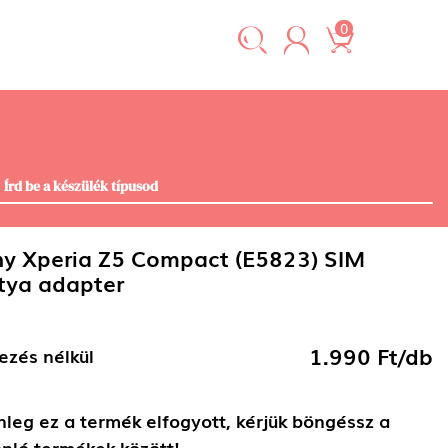
0
y Xperia Z5 Compact (E5823) SIM
tya adapter
1.990 Ft/db
ezés nélkül
nleg ez a termék elfogyott, kérjük böngéssz a
nló termékek között!