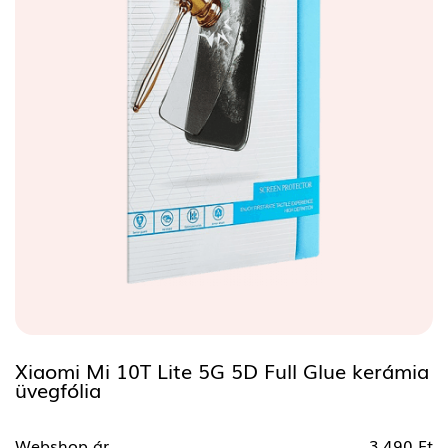
Xiaomi Mi 10T Lite 5G 5D Full Glue kerámia
üvegfólia
Webshop ár
3.490 Ft