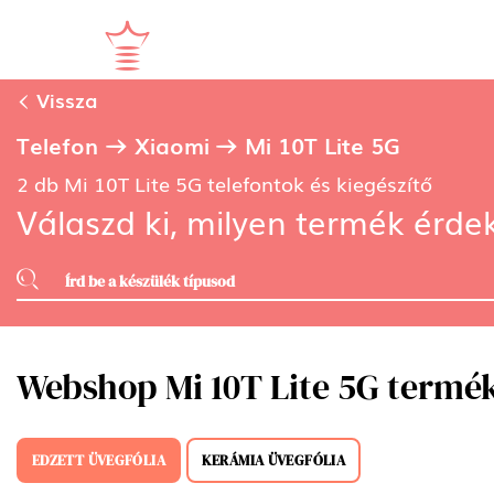
Vissza
Telefon
Xiaomi
Mi 10T Lite 5G
2 db Mi 10T Lite 5G telefontok és kiegészítő
Válaszd ki, milyen termék érdek
Webshop Mi 10T Lite 5G termé
EDZETT ÜVEGFÓLIA
KERÁMIA ÜVEGFÓLIA