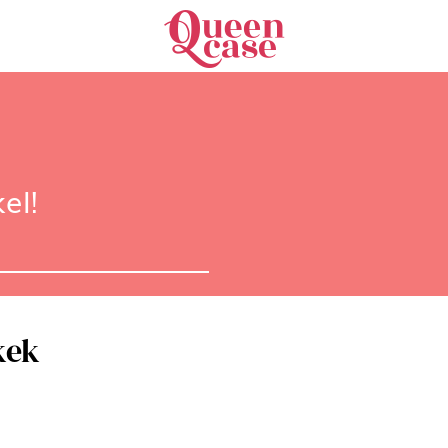
el!
kek