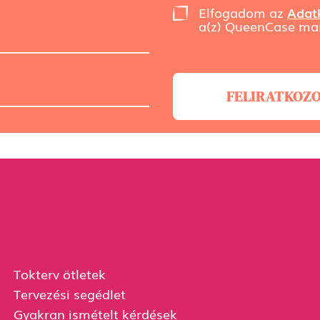
Elfogadom az
Adatk
a(z) QueenCase mar
FELIRATKOZ
Tokterv ötletek
Tervezési segédlet
Gyakran ismételt kérdések