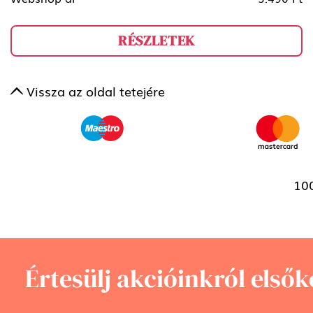
RÉSZLETEK
Vissza az oldal tetejére
100
Értesülj akcióinkról elsők