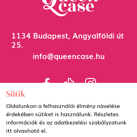
1134 Budapest, Angyalföldi út
25.
info@queencase.hu
Sütik
Oldalunkon a felhasználói élmény növelése
Adatkezelési szabályzat
érdekében sütiket is használunk. Részletes
információk és az adatkezelési szabályzatunk
Általános szerződési feltételek
itt
olvasható el.