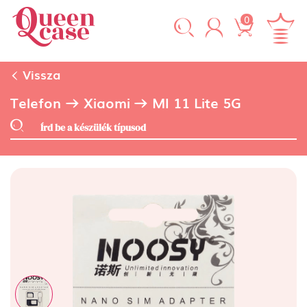
0
Vissza
Telefon
Xiaomi
MI 11 Lite 5G