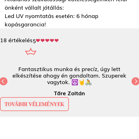
önként vállalt jótállás:
Led UV nyomtatás esetén: 6 hónap
kopásgarancia!
18 értékelés
5
Fantasztikus munka és precíz, úgy lett
elkészítése ahogy én gondoltam. Szuperek
vagytok. ☮️🤘🚴
Previous
N
Tőre Zoltán
TOVÁBBI VÉLEMÉNYEK