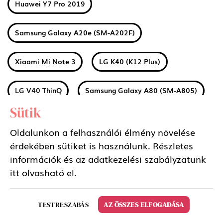
Huawei Y7 Pro 2019
Samsung Galaxy A20e (SM-A202F)
Xiaomi Mi Note 3
LG K40 (K12 Plus)
LG V40 ThinQ
Samsung Galaxy A80 (SM-A805)
Sütik
Huawei Honor 8S
Huawei Y5 2019
Oldalunkon a felhasználói élmény növelése
érdekében sütiket is használunk. Részletes
Huawei P20 Lite 2019
Huawei P Smart Z
információk és az adatkezelési szabályzatunk
itt
olvasható el.
LG Q60
Sony Xperia 1
Nokia 1 Plus
TESTRESZABÁS
AZ ÖSSZES ELFOGADÁSA
Xiaomi Redmi 7A
Xiaomi Mi 9T