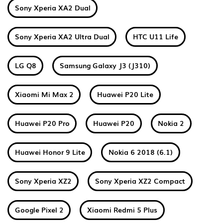
Sony Xperia XA2 Dual
Sony Xperia XA2 Ultra Dual
HTC U11 Life
LG Q8
Samsung Galaxy J3 (J310)
Xiaomi Mi Max 2
Huawei P20 Lite
Huawei P20 Pro
Huawei P20
Nokia 2
Huawei Honor 9 Lite
Nokia 6 2018 (6.1)
Sony Xperia XZ2
Sony Xperia XZ2 Compact
Google Pixel 2
Xiaomi Redmi 5 Plus