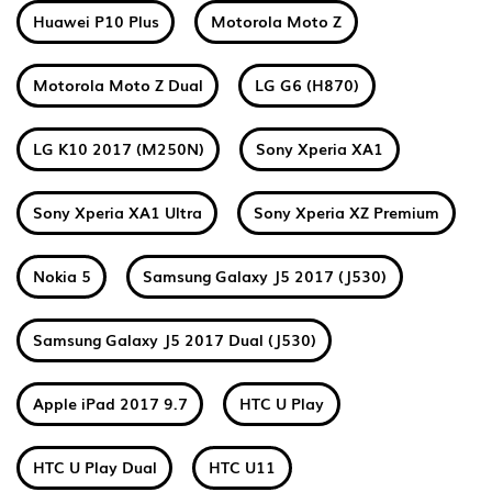
Huawei P10 Plus
Motorola Moto Z
Motorola Moto Z Dual
LG G6 (H870)
LG K10 2017 (M250N)
Sony Xperia XA1
Sony Xperia XA1 Ultra
Sony Xperia XZ Premium
Nokia 5
Samsung Galaxy J5 2017 (J530)
Samsung Galaxy J5 2017 Dual (J530)
Apple iPad 2017 9.7
HTC U Play
HTC U Play Dual
HTC U11