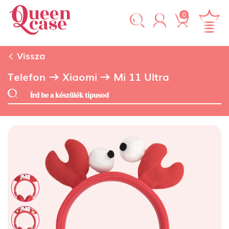
0
Vissza
Telefon
Xiaomi
Mi 11 Ultra