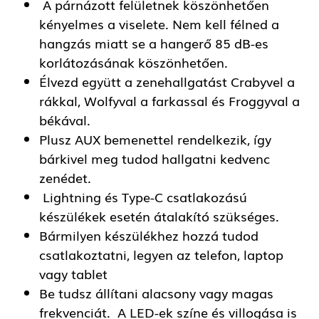
A párnázott felületnek köszönhetően
kényelmes a viselete. Nem kell félned a
hangzás miatt se a hangerő 85 dB-es
korlátozásának köszönhetően.
Élvezd együtt a zenehallgatást Crabyvel a
rákkal, Wolfyval a farkassal és Froggyval a
békával.
Plusz AUX bemenettel rendelkezik, így
bárkivel meg tudod hallgatni kedvenc
zenédet.
Lightning és Type-C csatlakozású
készülékek esetén átalakító szükséges.
Bármilyen készülékhez hozzá tudod
csatlakoztatni, legyen az telefon, laptop
vagy tablet
Be tudsz állítani alacsony vagy magas
frekvenciát. A LED-ek színe és villogása is