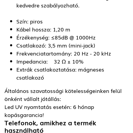
kedvedre szabályozható.
Szín: piros
Kábel hossza: 1,20 m
Érzékenység: ≤85dB @ 1000Hz
Csatlakozó: 3,5 mm (mini-jack)
Frekvenciatartomány: 20 Hz - 20 kHz
Impedancia: 32 Ω ± 10%
Extrák csatlakoztatása: mágneses
csatlakozó
Általános szavatossági kötelességeinken felül
önként vállalt jótállás:
Led UV nyomtatás esetén: 6 hónap
kopásgarancia!
Telefonok, amikhez a termék
használható