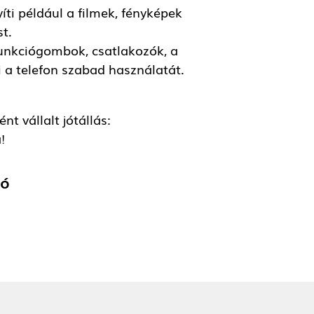
ti például a filmek, fényképek
st.
 funkciógombok, csatlakozók, a
 a telefon szabad használatát.
t vállalt jótállás:
!
tó