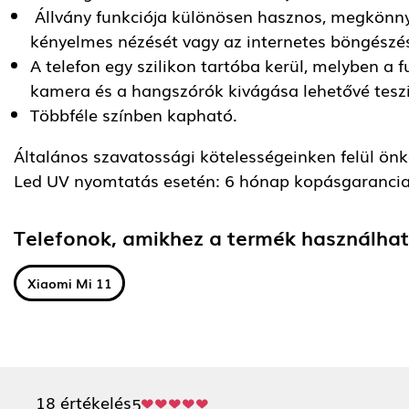
Állvány funkciója különösen hasznos, megkönnyí
kényelmes nézését vagy az internetes böngészé
A telefon egy szilikon tartóba kerül, melyben a
kamera és a hangszórók kivágása lehetővé teszi
Többféle színben kapható.
Általános szavatossági kötelességeinken felül önkén
Led UV nyomtatás esetén: 6 hónap kopásgarancia
Telefonok, amikhez a termék használha
Xiaomi Mi 11
18 értékelés
5