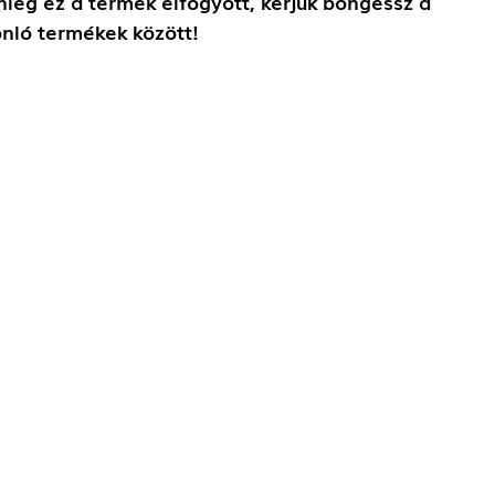
nleg ez a termék elfogyott, kérjük böngéssz a
nló termékek között!