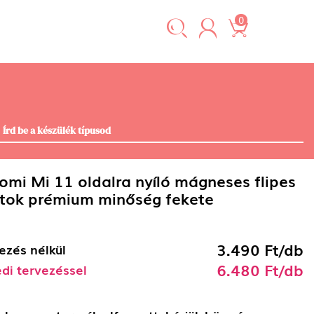
0
omi Mi 11 oldalra nyíló mágneses flipes
tok prémium minőség fekete
3.490 Ft/db
ezés nélkül
6.480 Ft/db
di tervezéssel