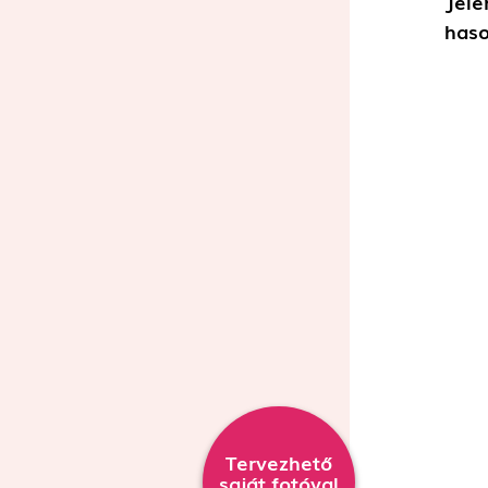
Jele
haso
Tervezhető
saját fotóval