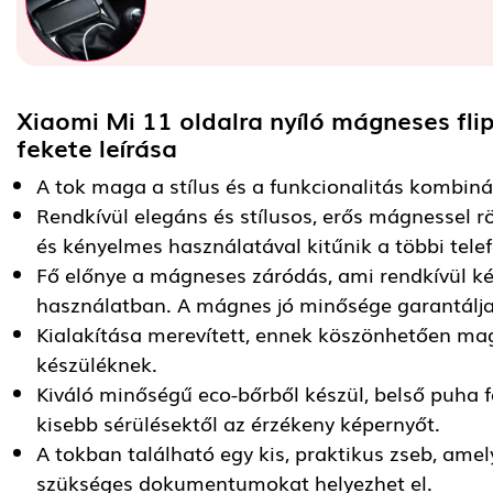
Xiaomi Mi 11 oldalra nyíló mágneses fl
fekete
leírása
A tok maga a stílus és a funkcionalitás kombiná
Rendkívül elegáns és stílusos, erős mágnessel rö
és kényelmes használatával kitűnik a többi tele
Fő előnye a mágneses záródás, ami rendkívül 
használatban. A mágnes jó minősége garantálja
Kialakítása merevített, ennek köszönhetően mag
készüléknek.
Kiváló minőségű eco-bőrből készül, belső puha fe
kisebb sérülésektől az érzékeny képernyőt.
A tokban található egy kis, praktikus zseb, ame
szükséges dokumentumokat helyezhet el.