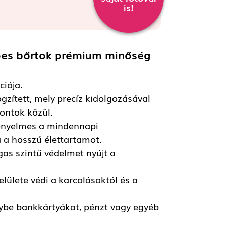
is!
ipes bőrtok prémium minőség
ciója.
gzített, mely precíz kidolgozásával
fontok közül.
kényelmes a mindennapi
 a hosszú élettartamot.
as szintű védelmet nyújt a
lülete védi a karcolásoktól és a
lybe bankkártyákat, pénzt vagy egyéb