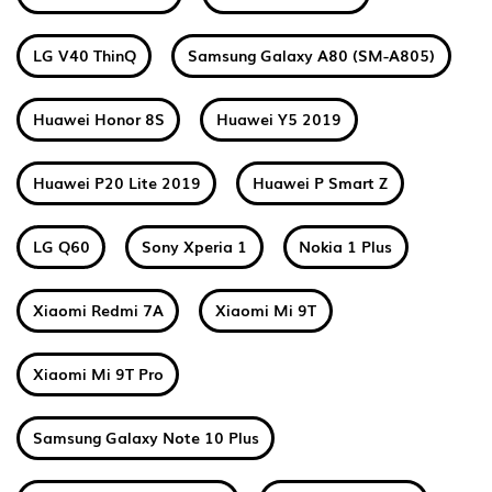
LG V40 ThinQ
Samsung Galaxy A80 (SM-A805)
Huawei Honor 8S
Huawei Y5 2019
Huawei P20 Lite 2019
Huawei P Smart Z
LG Q60
Sony Xperia 1
Nokia 1 Plus
Xiaomi Redmi 7A
Xiaomi Mi 9T
Xiaomi Mi 9T Pro
Samsung Galaxy Note 10 Plus