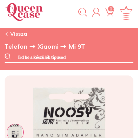
0
Vissza
Telefon
Xiaomi
Mi 9T