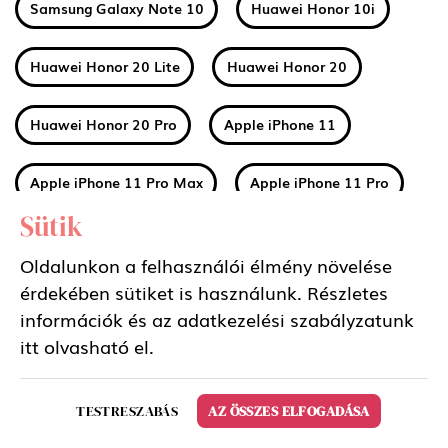
Samsung Galaxy Note 10
Huawei Honor 10i
Huawei Honor 20 Lite
Huawei Honor 20
Huawei Honor 20 Pro
Apple iPhone 11
Apple iPhone 11 Pro Max
Apple iPhone 11 Pro
Sütik
Huawei Mate 30
Xiaomi Mi A3
Oldalunkon a felhasználói élmény növelése
érdekében sütiket is használunk. Részletes
Nokia 2 2019 (2.2)
Nokia 3 2019 (3.2)
információk és az adatkezelési szabályzatunk
itt
olvasható el.
Nokia 4 2019 (4.2)
Sony Xperia 5
TESTRESZABÁS
AZ ÖSSZES ELFOGADÁSA
Samsung Galaxy Tab S6 10.5 LTE