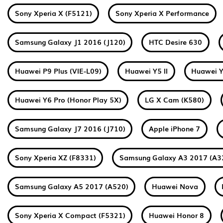
Sony Xperia X (F5121)
Sony Xperia X Performance
Samsung Galaxy J1 2016 (J120)
HTC Desire 630
Huawei P9 Plus (VIE-L09)
Huawei Y5 II
Huawei Y
Huawei Y6 Pro (Honor Play 5X)
LG X Cam (K580)
Samsung Galaxy J7 2016 (J710)
Apple iPhone 7
Sony Xperia XZ (F8331)
Samsung Galaxy A3 2017 (A3
Samsung Galaxy A5 2017 (A520)
Huawei Nova
Sony Xperia X Compact (F5321)
Huawei Honor 8