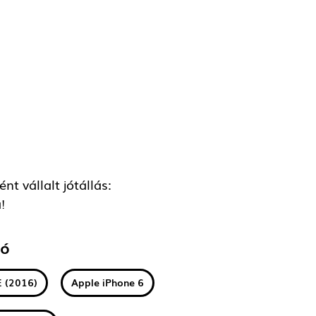
t vállalt jótállás:
!
tó
E (2016)
Apple iPhone 6