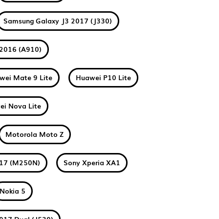
Samsung Galaxy J3 2017 (J330)
2016 (A910)
wei Mate 9 Lite
Huawei P10 Lite
i Nova Lite
Motorola Moto Z
017 (M250N)
Sony Xperia XA1
Nokia 5