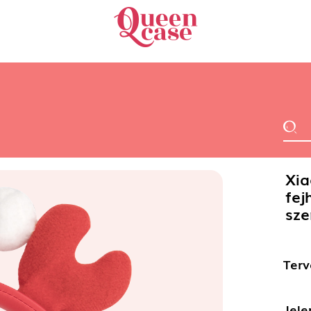
Xia
fej
sze
Terv
Jele