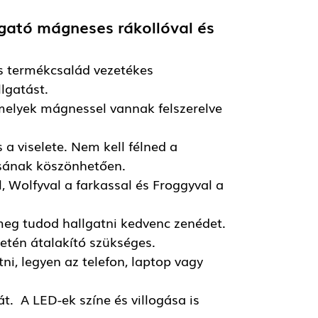
lgató mágneses rákollóval és
s termékcsalád vezetékes
lgatást.
amelyek mágnessel vannak felszerelve
a viselete. Nem kell félned a
ásának köszönhetően.
, Wolfyval a farkassal és Froggyval a
 meg tudod hallgatni kedvenc zenédet.
etén átalakító szükséges.
i, legyen az telefon, laptop vagy
t. A LED-ek színe és villogása is