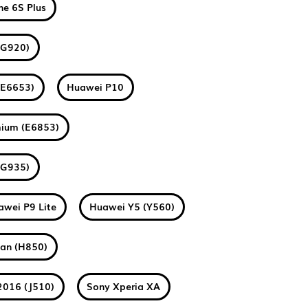
ne 6S Plus
(G920)
(E6653)
Huawei P10
mium (E6853)
(G935)
awei P9 Lite
Huawei Y5 (Y560)
tan (H850)
2016 (J510)
Sony Xperia XA