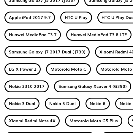
Samsung Galaxy J5 2017 (J530)
Samsung Galaxy J5 2
Apple iPad 2017 9.7
HTC U Play
HTC U Play Dua
Huawei MediaPad T3 7
Huawei MediaPad T3 8 LTE
Samsung Galaxy J7 2017 Dual (J730)
Xiaomi Redmi 4
LG X Power 2
Motorola Moto C
Motorola Moto
Nokia 3310 2017
Samsung Galaxy Xcover 4 (G390)
Nokia 3 Dual
Nokia 5 Dual
Nokia 6
Nokia 
Xiaomi Redmi Note 4X
Motorola Moto G5 Plus