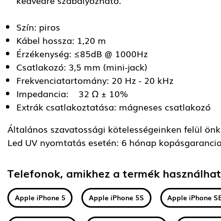
Szín: piros
Kábel hossza: 1,20 m
Érzékenység: ≤85dB @ 1000Hz
Csatlakozó: 3,5 mm (mini-jack)
Frekvenciatartomány: 20 Hz - 20 kHz
Impedancia: 32 Ω ± 10%
Extrák csatlakoztatása: mágneses csatlakozó
Általános szavatossági kötelességeinken felül önkén
Led UV nyomtatás esetén: 6 hónap kopásgarancia
Telefonok, amikhez a termék használha
Apple iPhone 5
Apple iPhone 5S
Apple iPhone S