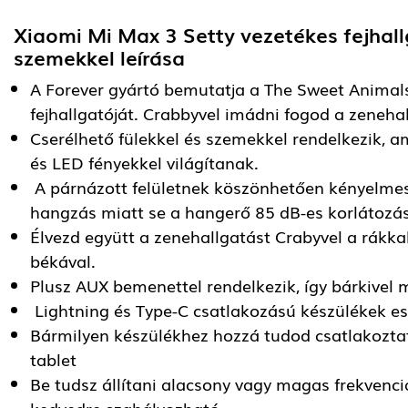
Xiaomi Mi Max 3 Setty vezetékes fejhal
szemekkel
leírása
A Forever gyártó bemutatja a The Sweet Animal
fejhallgatóját. Crabbyvel imádni fogod a zenehal
Cserélhető fülekkel és szemekkel rendelkezik, 
és LED fényekkel világítanak.
A párnázott felületnek köszönhetően kényelmes 
hangzás miatt se a hangerő 85 dB-es korlátoz
Élvezd együtt a zenehallgatást Crabyvel a rákkal
békával.
Plusz AUX bemenettel rendelkezik, így bárkivel
Lightning és Type-C csatlakozású készülékek es
Bármilyen készülékhez hozzá tudod csatlakoztatn
tablet
Be tudsz állítani alacsony vagy magas frekvenciá
kedvedre szabályozható.