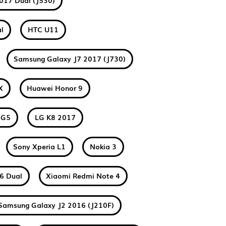
017 Dual (J530)
l
HTC U11
Samsung Galaxy J7 2017 (J730)
X
Huawei Honor 9
 G5
LG K8 2017
Sony Xperia L1
Nokia 3
6 Dual
Xiaomi Redmi Note 4
Samsung Galaxy J2 2016 (J210F)