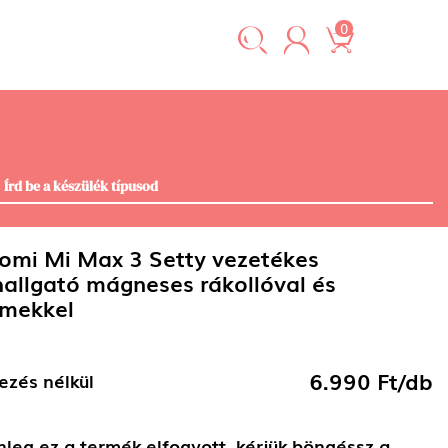
0
omi Mi Max 3 Setty vezetékes
hallgató mágneses rákollóval és
mekkel
6.990 Ft/db
ezés nélkül
nleg ez a termék elfogyott, kérjük böngéssz a