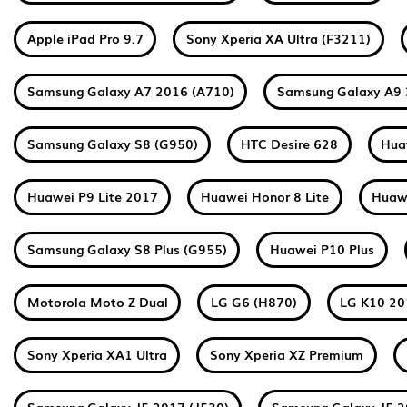
Apple iPad Pro 9.7
Sony Xperia XA Ultra (F3211)
Samsung Galaxy A7 2016 (A710)
Samsung Galaxy A9 
Samsung Galaxy S8 (G950)
HTC Desire 628
Hua
Huawei P9 Lite 2017
Huawei Honor 8 Lite
Huawe
Samsung Galaxy S8 Plus (G955)
Huawei P10 Plus
Motorola Moto Z Dual
LG G6 (H870)
LG K10 2
Sony Xperia XA1 Ultra
Sony Xperia XZ Premium