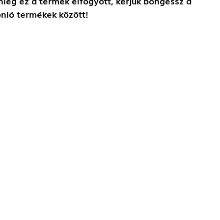
nleg ez a termék elfogyott, kérjük böngéssz a
nló termékek között!