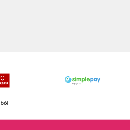
gytok. ☮️🤘🚴
Next
ából