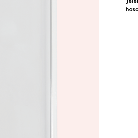
Jele
haso