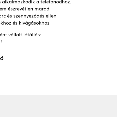
n alkalmazkodik a telefonodhoz.
em észrevétlen marad
arc és szennyeződés ellen
okhoz és kivágásokhoz
t vállalt jótállás:
!
tó