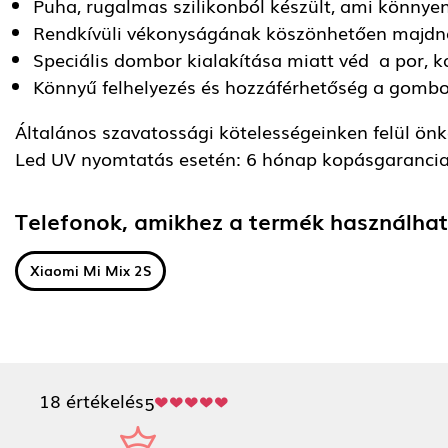
Puha, rugalmas szilikonból készült, ami könnye
Rendkívüli vékonyságának köszönhetően majdn
Speciális dombor kialakítása miatt véd a por, k
Könnyű felhelyezés és hozzáférhetőség a gomb
Általános szavatossági kötelességeinken felül önkén
Led UV nyomtatás esetén: 6 hónap kopásgarancia
Telefonok, amikhez a termék használha
Xiaomi Mi Mix 2S
18 értékelés
5