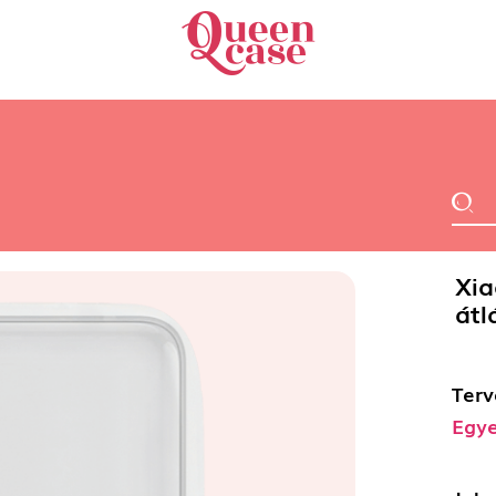
Xia
átl
Terv
Egye