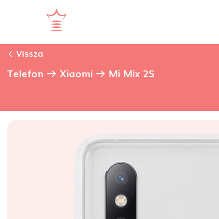
Vissza
Telefon
Xiaomi
Mi Mix 2S