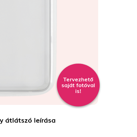
Tervezhető
saját fotóval
is!
ny átlátszó
leírása