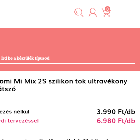
0
omi Mi Mix 2S szilikon tok ultravékony
átszó
3.990 Ft/db
ezés nélkül
6.980 Ft/db
di tervezéssel