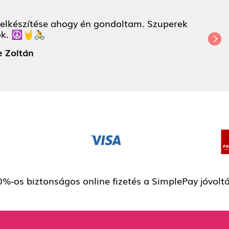
y lett elkészítése ahogy én gondoltam. Szuperek va
Tőre Zoltán
%-os biztonságos online fizetés a SimplePay jóvolt