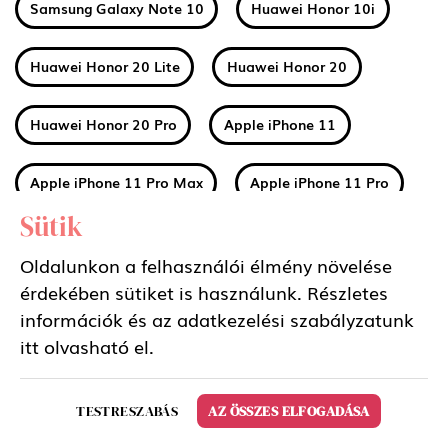
Samsung Galaxy Note 10
Huawei Honor 10i
Huawei Honor 20 Lite
Huawei Honor 20
Huawei Honor 20 Pro
Apple iPhone 11
Apple iPhone 11 Pro Max
Apple iPhone 11 Pro
Sütik
Huawei Mate 30
Xiaomi Mi A3
Oldalunkon a felhasználói élmény növelése
érdekében sütiket is használunk. Részletes
Nokia 2 2019 (2.2)
Nokia 3 2019 (3.2)
információk és az adatkezelési szabályzatunk
itt
olvasható el.
Nokia 4 2019 (4.2)
Sony Xperia 5
TESTRESZABÁS
AZ ÖSSZES ELFOGADÁSA
Samsung Galaxy Tab S6 10.5 LTE