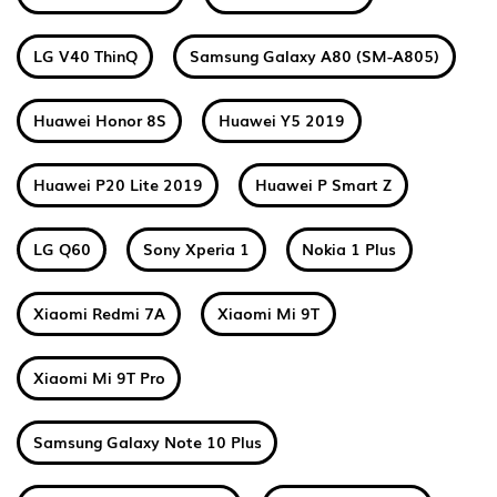
LG V40 ThinQ
Samsung Galaxy A80 (SM-A805)
Huawei Honor 8S
Huawei Y5 2019
Huawei P20 Lite 2019
Huawei P Smart Z
LG Q60
Sony Xperia 1
Nokia 1 Plus
Xiaomi Redmi 7A
Xiaomi Mi 9T
Xiaomi Mi 9T Pro
Samsung Galaxy Note 10 Plus