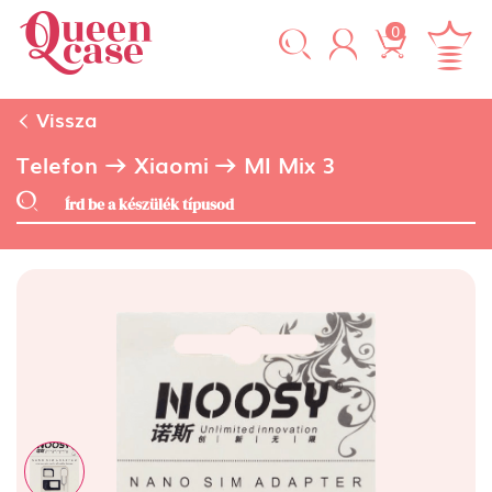
0
Vissza
Telefon
Xiaomi
MI Mix 3