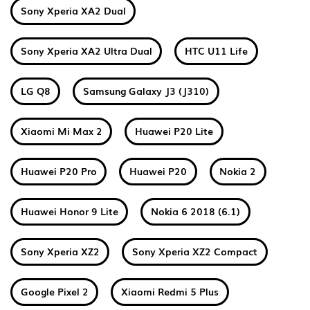
Sony Xperia XA2 Dual
Sony Xperia XA2 Ultra Dual
HTC U11 Life
LG Q8
Samsung Galaxy J3 (J310)
Xiaomi Mi Max 2
Huawei P20 Lite
Huawei P20 Pro
Huawei P20
Nokia 2
Huawei Honor 9 Lite
Nokia 6 2018 (6.1)
Sony Xperia XZ2
Sony Xperia XZ2 Compact
Google Pixel 2
Xiaomi Redmi 5 Plus