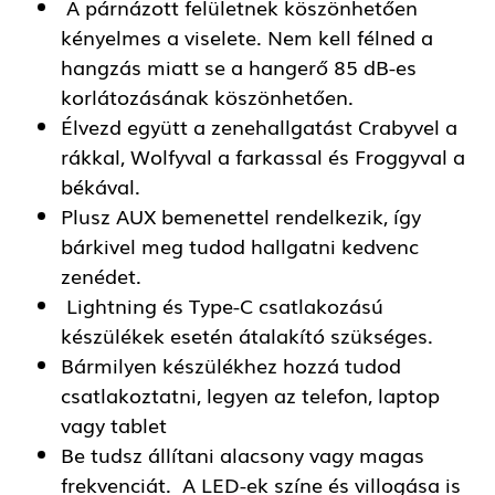
A párnázott felületnek köszönhetően
kényelmes a viselete. Nem kell félned a
hangzás miatt se a hangerő 85 dB-es
korlátozásának köszönhetően.
Élvezd együtt a zenehallgatást Crabyvel a
rákkal, Wolfyval a farkassal és Froggyval a
békával.
Plusz AUX bemenettel rendelkezik, így
bárkivel meg tudod hallgatni kedvenc
zenédet.
Lightning és Type-C csatlakozású
készülékek esetén átalakító szükséges.
Bármilyen készülékhez hozzá tudod
csatlakoztatni, legyen az telefon, laptop
vagy tablet
Be tudsz állítani alacsony vagy magas
frekvenciát. A LED-ek színe és villogása is