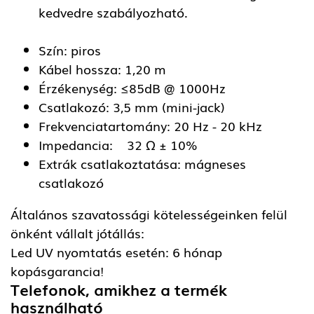
kedvedre szabályozható.
Szín: piros
Kábel hossza: 1,20 m
Érzékenység: ≤85dB @ 1000Hz
Csatlakozó: 3,5 mm (mini-jack)
Frekvenciatartomány: 20 Hz - 20 kHz
Impedancia: 32 Ω ± 10%
Extrák csatlakoztatása: mágneses
csatlakozó
Általános szavatossági kötelességeinken felül
önként vállalt jótállás:
Led UV nyomtatás esetén: 6 hónap
kopásgarancia!
Telefonok, amikhez a termék
használható