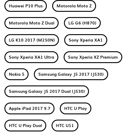
Huawei P10 Plus
Motorola Moto Z
Motorola Moto Z Dual
LG G6 (H870)
LG K10 2017 (M250N)
Sony Xperia XA1
Sony Xperia XA1 Ultra
Sony Xperia XZ Premium
Nokia 5
Samsung Galaxy J5 2017 (J530)
Samsung Galaxy J5 2017 Dual (J530)
Apple iPad 2017 9.7
HTC U Play
HTC U Play Dual
HTC U11