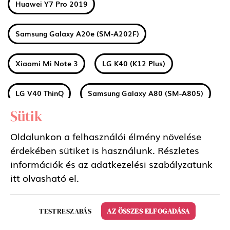
Huawei Y7 Pro 2019
Samsung Galaxy A20e (SM-A202F)
Xiaomi Mi Note 3
LG K40 (K12 Plus)
LG V40 ThinQ
Samsung Galaxy A80 (SM-A805)
Sütik
Huawei Honor 8S
Huawei Y5 2019
Oldalunkon a felhasználói élmény növelése
érdekében sütiket is használunk. Részletes
Huawei P20 Lite 2019
Huawei P Smart Z
információk és az adatkezelési szabályzatunk
itt
olvasható el.
LG Q60
Sony Xperia 1
Nokia 1 Plus
TESTRESZABÁS
AZ ÖSSZES ELFOGADÁSA
Xiaomi Redmi 7A
Xiaomi Mi 9T