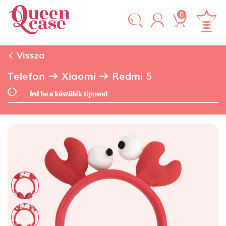
0
Vissza
Telefon
Xiaomi
Redmi 5