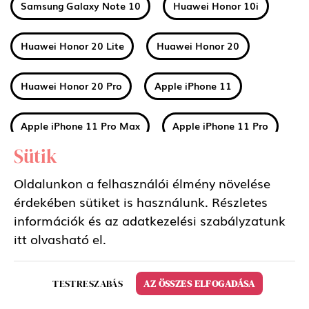
Samsung Galaxy Note 10
Huawei Honor 10i
Huawei Honor 20 Lite
Huawei Honor 20
Huawei Honor 20 Pro
Apple iPhone 11
Apple iPhone 11 Pro Max
Apple iPhone 11 Pro
Sütik
Huawei Mate 30
Xiaomi Mi A3
Oldalunkon a felhasználói élmény növelése
érdekében sütiket is használunk. Részletes
Nokia 2 2019 (2.2)
Nokia 3 2019 (3.2)
információk és az adatkezelési szabályzatunk
itt
olvasható el.
Nokia 4 2019 (4.2)
Sony Xperia 5
TESTRESZABÁS
AZ ÖSSZES ELFOGADÁSA
Samsung Galaxy Tab S6 10.5 LTE