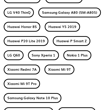
LG V40 ThinQ
Samsung Galaxy A80 (SM-A805)
Huawei Honor 8S
Huawei Y5 2019
Huawei P20 Lite 2019
Huawei P Smart Z
LG Q60
Sony Xperia 1
Nokia 1 Plus
Xiaomi Redmi 7A
Xiaomi Mi 9T
Xiaomi Mi 9T Pro
Samsung Galaxy Note 10 Plus