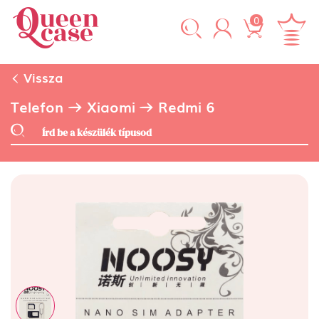
0
Vissza
Telefon
Xiaomi
Redmi 6