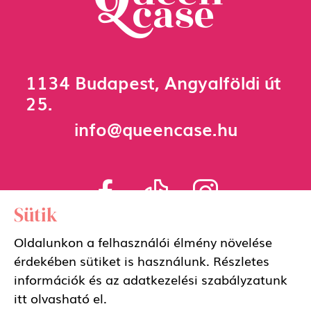
1134 Budapest, Angyalföldi út
25.
info@queencase.hu
Sütik
Oldalunkon a felhasználói élmény növelése
Adatkezelési szabályzat
érdekében sütiket is használunk. Részletes
információk és az adatkezelési szabályzatunk
Általános szerződési feltételek
itt
olvasható el.