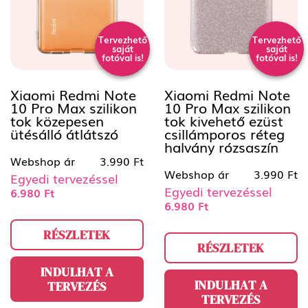
Tervezhető
Tervezhető
saját
saját
fotóval is!
fotóval is!
Xiaomi Redmi Note
Xiaomi Redmi Note
10 Pro Max szilikon
10 Pro Max szilikon
tok közepesen
tok kivehető ezüst
ütésálló átlátszó
csillámporos réteg
halvány rózsaszín
Webshop ár
3.990 Ft
Webshop ár
3.990 Ft
Egyedi tervezéssel
Egyedi tervezéssel
6.980 Ft
6.980 Ft
RÉSZLETEK
RÉSZLETEK
INDULHAT A
INDULHAT A
TERVEZÉS
TERVEZÉS