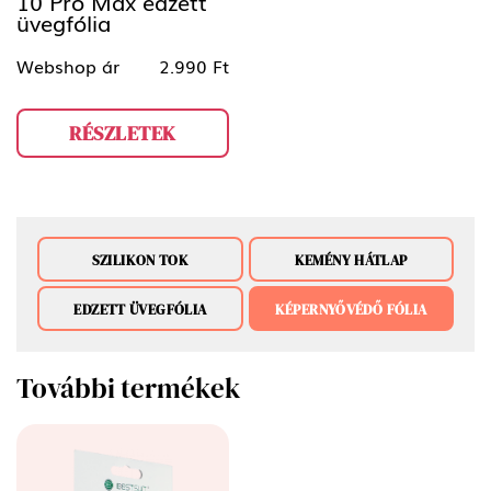
10 Pro Max edzett
üvegfólia
Webshop ár
2.990 Ft
RÉSZLETEK
SZILIKON TOK
KEMÉNY HÁTLAP
EDZETT ÜVEGFÓLIA
KÉPERNYŐVÉDŐ FÓLIA
További termékek