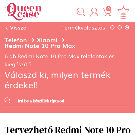
0
Vissza
Termékválasztás
Telefon
Xiaomi
Redmi Note 10 Pro Max
6 db Redmi Note 10 Pro Max telefontok és
kiegészítő
Válaszd ki, milyen termék
érdekel!
Tervezhető Redmi Note 10 Pro