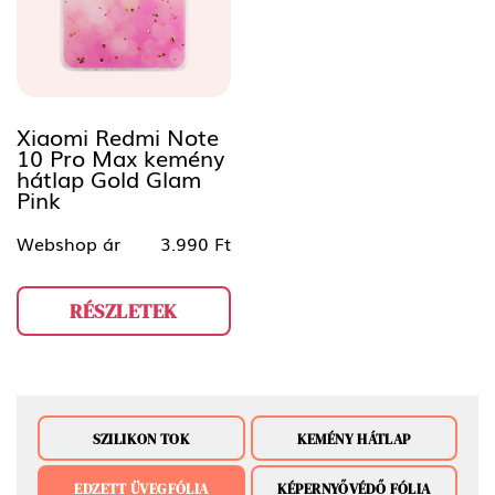
Xiaomi Redmi Note
10 Pro Max kemény
hátlap Gold Glam
Pink
Webshop ár
3.990 Ft
RÉSZLETEK
SZILIKON TOK
KEMÉNY HÁTLAP
EDZETT ÜVEGFÓLIA
KÉPERNYŐVÉDŐ FÓLIA