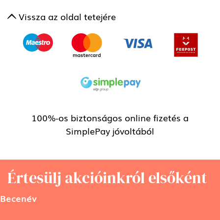
Vissza az oldal tetejére
100%-os biztonságos online fizetés a
SimplePay jóvoltából
Értesülj akcióinkról elsőként
Becenév