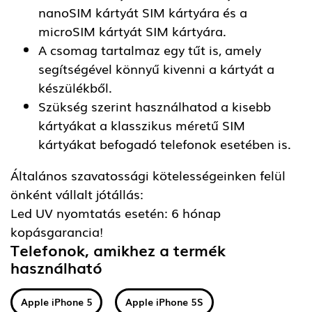
nanoSIM kártyát SIM kártyára és a
microSIM kártyát SIM kártyára.
A csomag tartalmaz egy tűt is, amely
segítségével könnyű kivenni a kártyát a
készülékből.
Szükség szerint használhatod a kisebb
kártyákat a klasszikus méretű SIM
kártyákat befogadó telefonok esetében is.
Általános szavatossági kötelességeinken felül
önként vállalt jótállás:
Led UV nyomtatás esetén: 6 hónap
kopásgarancia!
Telefonok, amikhez a termék
használható
Apple iPhone 5
Apple iPhone 5S