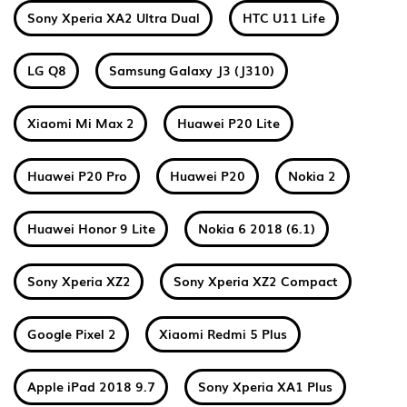
Sony Xperia XA2 Ultra Dual
HTC U11 Life
LG Q8
Samsung Galaxy J3 (J310)
Xiaomi Mi Max 2
Huawei P20 Lite
Huawei P20 Pro
Huawei P20
Nokia 2
Huawei Honor 9 Lite
Nokia 6 2018 (6.1)
Sony Xperia XZ2
Sony Xperia XZ2 Compact
Google Pixel 2
Xiaomi Redmi 5 Plus
Apple iPad 2018 9.7
Sony Xperia XA1 Plus