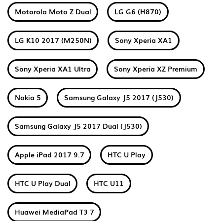
Motorola Moto Z Dual
LG G6 (H870)
LG K10 2017 (M250N)
Sony Xperia XA1
Sony Xperia XA1 Ultra
Sony Xperia XZ Premium
Nokia 5
Samsung Galaxy J5 2017 (J530)
Samsung Galaxy J5 2017 Dual (J530)
Apple iPad 2017 9.7
HTC U Play
HTC U Play Dual
HTC U11
Huawei MediaPad T3 7