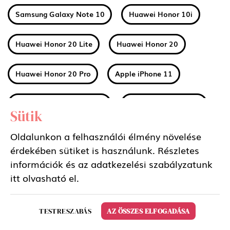
Samsung Galaxy Note 10
Huawei Honor 10i
Huawei Honor 20 Lite
Huawei Honor 20
Huawei Honor 20 Pro
Apple iPhone 11
Apple iPhone 11 Pro Max
Apple iPhone 11 Pro
Sütik
Huawei Mate 30
Xiaomi Mi A3
Oldalunkon a felhasználói élmény növelése
érdekében sütiket is használunk. Részletes
információk és az adatkezelési szabályzatunk
Nokia 2 2019 (2.2)
Nokia 3 2019 (3.2)
itt
olvasható el.
Nokia 4 2019 (4.2)
Sony Xperia 5
TESTRESZABÁS
AZ ÖSSZES ELFOGADÁSA
Samsung Galaxy Tab S6 10.5 LTE