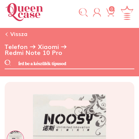
0
Vissza
Telefon
Xiaomi
Redmi Note 10 Pro