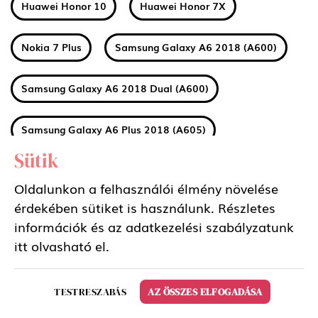
Huawei Honor 10
Huawei Honor 7X
Nokia 7 Plus
Samsung Galaxy A6 2018 (A600)
Samsung Galaxy A6 2018 Dual (A600)
Samsung Galaxy A6 Plus 2018 (A605)
Sütik
Samsung Galaxy A6 Plus 2018 Dual (A605)
Oldalunkon a felhasználói élmény növelése
érdekében sütiket is használunk. Részletes
Huawei MediaPad M5 8.4 LTE
információk és az adatkezelési szabályzatunk
itt
olvasható el.
Huawei MediaPad M5 8.4 WIFI
TESTRESZABÁS
AZ ÖSSZES ELFOGADÁSA
Huawei MediaPad M5 10.8 LTE