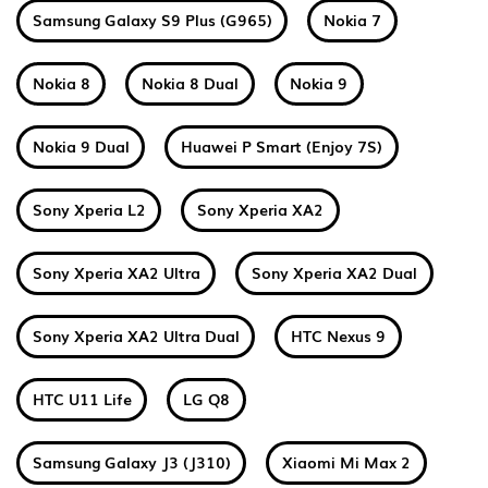
Samsung Galaxy S9 Plus (G965)
Nokia 7
Nokia 8
Nokia 8 Dual
Nokia 9
Nokia 9 Dual
Huawei P Smart (Enjoy 7S)
Sony Xperia L2
Sony Xperia XA2
Sony Xperia XA2 Ultra
Sony Xperia XA2 Dual
Sony Xperia XA2 Ultra Dual
HTC Nexus 9
HTC U11 Life
LG Q8
Samsung Galaxy J3 (J310)
Xiaomi Mi Max 2