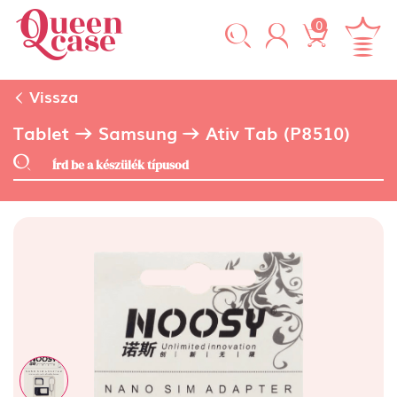
0
Vissza
Tablet
Samsung
Ativ Tab (P8510)