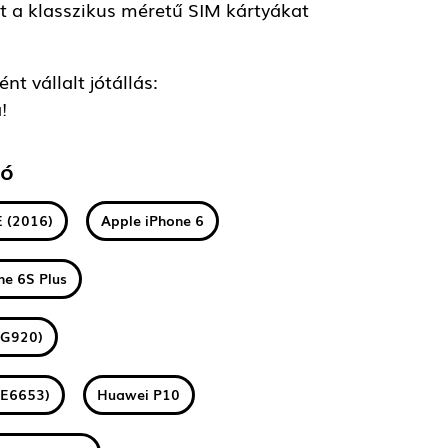
t a klasszikus méretű SIM kártyákat
t vállalt jótállás:
!
tó
E (2016)
Apple iPhone 6
ne 6S Plus
(G920)
(E6653)
Huawei P10