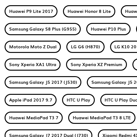
Huawei P9 Lite 2017
Huawei Honor 8 Lite
Huawe
Samsung Galaxy S8 Plus (G955)
Huawei P10 Plus
Motorola Moto Z Dual
LG G6 (H870)
LG K10 2
Sony Xperia XA1 Ultra
Sony Xperia XZ Premium
Samsung Galaxy J5 2017 (J530)
Samsung Galaxy J5 2
Apple iPad 2017 9.7
HTC U Play
HTC U Play Dua
Huawei MediaPad T3 7
Huawei MediaPad T3 8 LTE
Samsung Galaxy J7 2017 Dual (J730)
Xiaomi Redmi 4