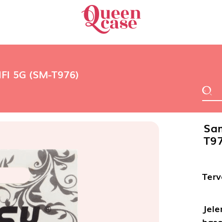
IFI 5G (SM-T976)
Sam
T97
Terv
Jele
haso