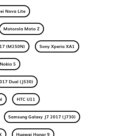
i Nova Lite
Motorola Moto Z
017 (M250N)
Sony Xperia XA1
Nokia 5
017 Dual (J530)
l
HTC U11
Samsung Galaxy J7 2017 (J730)
X
Huawei Honor 9