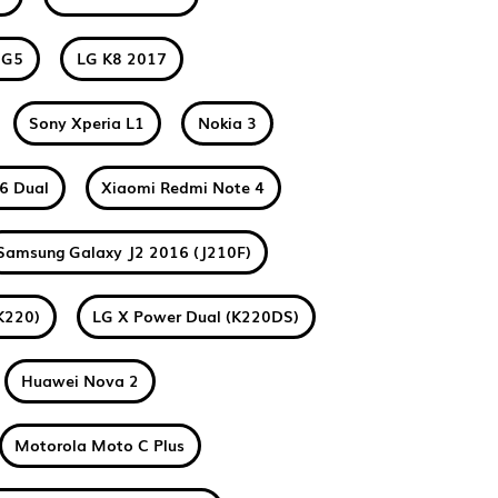
 G5
LG K8 2017
Sony Xperia L1
Nokia 3
6 Dual
Xiaomi Redmi Note 4
Samsung Galaxy J2 2016 (J210F)
K220)
LG X Power Dual (K220DS)
Huawei Nova 2
Motorola Moto C Plus