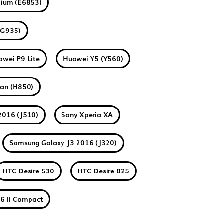
mium (E6853)
(G935)
awei P9 Lite
Huawei Y5 (Y560)
tan (H850)
2016 (J510)
Sony Xperia XA
Samsung Galaxy J3 2016 (J320)
HTC Desire 530
HTC Desire 825
6 II Compact