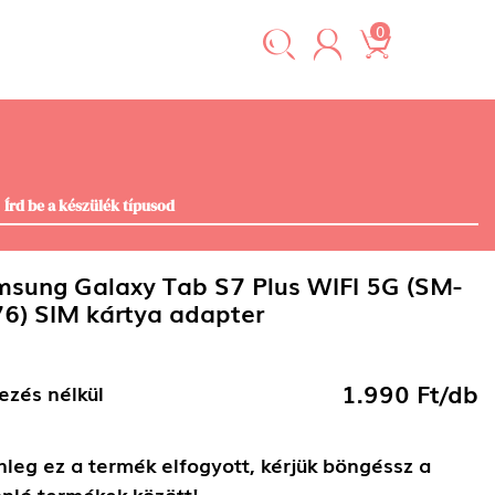
0
sung Galaxy Tab S7 Plus WIFI 5G (SM-
6) SIM kártya adapter
1.990 Ft/db
ezés nélkül
nleg ez a termék elfogyott, kérjük böngéssz a
nló termékek között!