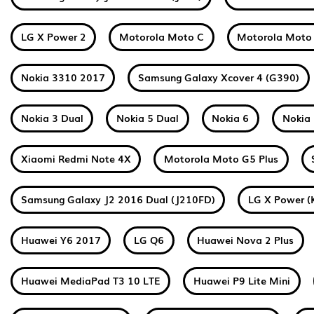
LG X Power 2
Motorola Moto C
Motorola Moto
Nokia 3310 2017
Samsung Galaxy Xcover 4 (G390)
Nokia 3 Dual
Nokia 5 Dual
Nokia 6
Nokia 
Xiaomi Redmi Note 4X
Motorola Moto G5 Plus
Samsung Galaxy J2 2016 Dual (J210FD)
LG X Power (
Huawei Y6 2017
LG Q6
Huawei Nova 2 Plus
Huawei MediaPad T3 10 LTE
Huawei P9 Lite Mini