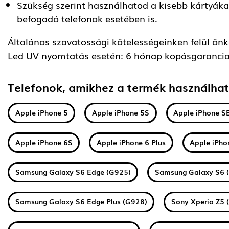
Szükség szerint használhatod a kisebb kártyáka
befogadó telefonok esetében is.
Általános szavatossági kötelességeinken felül önkén
Led UV nyomtatás esetén: 6 hónap kopásgarancia
Telefonok, amikhez a termék használha
Apple iPhone 5
Apple iPhone 5S
Apple iPhone S
Apple iPhone 6S
Apple iPhone 6 Plus
Apple iPho
Samsung Galaxy S6 Edge (G925)
Samsung Galaxy S6 
Samsung Galaxy S6 Edge Plus (G928)
Sony Xperia Z5 