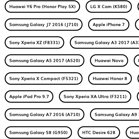
Huawei Y6 Pro (Honor Play 5X)
LG X Cam (K580)
Samsung Galaxy J7 2016 (J710)
Apple iPhone 7
Sony Xperia XZ (F8331)
Samsung Galaxy A3 2017 (A3
Samsung Galaxy A5 2017 (A520)
Huawei Nova
Sony Xperia X Compact (F5321)
Huawei Honor 8
Apple iPad Pro 9.7
Sony Xperia XA Ultra (F3211)
Samsung Galaxy A7 2016 (A710)
Samsung Galaxy A9 
Samsung Galaxy S8 (G950)
HTC Desire 628
Hua