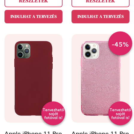
RÉSZLETEK
RÉSZLETEK
INDULHAT A TERVEZÉS
INDULHAT A TERVEZÉS
-45%
Tervezhető
Tervezhető
saját
saját
fotóval is!
fotóval is!
Apple iPhone 11 Pro
Apple iPhone 11 Pro