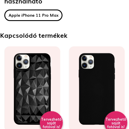
használható
Apple iPhone 11 Pro Max
Kapcsolódó termékek
Tervezhető
Tervezhető
saját
saját
fotóval is!
fotóval is!