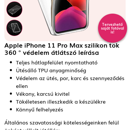
Tervezhető
saját fotóval
is!
Apple iPhone 11 Pro Max szilikon tok
360 ° védelem átlátszó
leírása
Teljes hátlapfelület nyomtatható
Ütésálló TPU anyagminőség
Védelem az ütés, por, karc és szennyeződés
ellen
Vékony, karcsú kivitel
Tökéletesen illeszkedik a készülékre
Könnyű felhelyezés
Általános szavatossági kötelességeinken felül
önként vállalt jótállás: