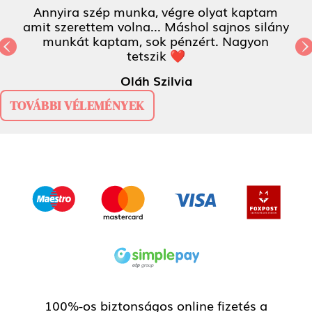
Annyira szép munka, végre olyat kaptam
amit szerettem volna... Máshol sajnos silány
munkát kaptam, sok pénzért. Nagyon
Previous
tetszik ❤
N
Oláh Szilvia
TOVÁBBI VÉLEMÉNYEK
100%-os biztonságos online fizetés a