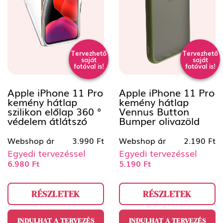
Tervezhető
Tervezhető
saját
saját
fotóval is!
fotóval is!
Apple iPhone 11 Pro
Apple iPhone 11 Pro
kemény hátlap
kemény hátlap
szilikon előlap 360 °
Vennus Button
védelem átlátszó
Bumper olivazöld
Webshop ár
3.990 Ft
Webshop ár
2.190 Ft
Egyedi tervezéssel
Egyedi tervezéssel
6.980 Ft
5.190 Ft
RÉSZLETEK
RÉSZLETEK
INDULHAT A TERVEZÉS
INDULHAT A TERVEZÉS