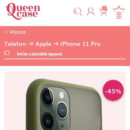
0
Vissza
Telefon
Apple
IPhone 11 Pro
-45%