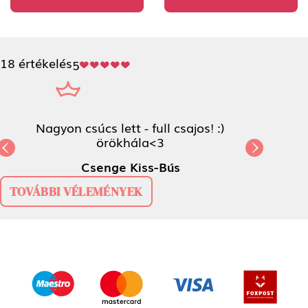
18 értékelés
5
Nagyon csúcs lett - full csajos! :) örökhála<3
Csenge Kiss-Bús
Previous
N
TOVÁBBI VÉLEMÉNYEK