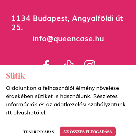
1134 Budapest, Angyalföldi út
25.
info@queencase.hu
Sütik
Oldalunkon a felhasználói élmény növelése
érdekében sütiket is használunk. Részletes
Adatkezelési szabályzat
információk és az adatkezelési szabályzatunk
itt
olvasható el.
Általános szerződési feltételek
TESTRESZABÁS
AZ ÖSSZES ELFOGADÁSA