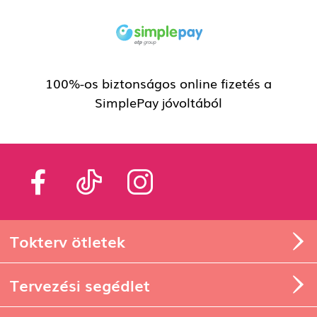
100%-os biztonságos online fizetés a
SimplePay jóvoltából
Tokterv ötletek
Tervezési segédlet