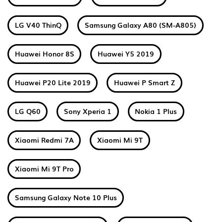
LG V40 ThinQ
Samsung Galaxy A80 (SM-A805)
Huawei Honor 8S
Huawei Y5 2019
Huawei P20 Lite 2019
Huawei P Smart Z
LG Q60
Sony Xperia 1
Nokia 1 Plus
Xiaomi Redmi 7A
Xiaomi Mi 9T
Xiaomi Mi 9T Pro
Samsung Galaxy Note 10 Plus