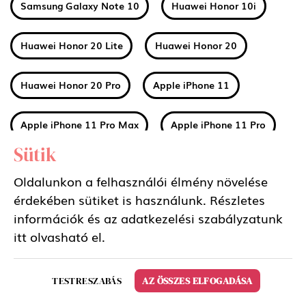
Samsung Galaxy Note 10
Huawei Honor 10i
Huawei Honor 20 Lite
Huawei Honor 20
Huawei Honor 20 Pro
Apple iPhone 11
Apple iPhone 11 Pro Max
Apple iPhone 11 Pro
Sütik
Huawei Mate 30
Xiaomi Mi A3
Oldalunkon a felhasználói élmény növelése
érdekében sütiket is használunk. Részletes
Nokia 2 2019 (2.2)
Nokia 3 2019 (3.2)
információk és az adatkezelési szabályzatunk
itt
olvasható el.
Nokia 4 2019 (4.2)
Sony Xperia 5
TESTRESZABÁS
AZ ÖSSZES ELFOGADÁSA
Samsung Galaxy Tab S6 10.5 LTE