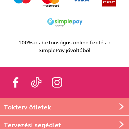
100%-os biztonságos online fizetés a
SimplePay jóvoltából
Tokterv ötletek
Tervezési segédlet