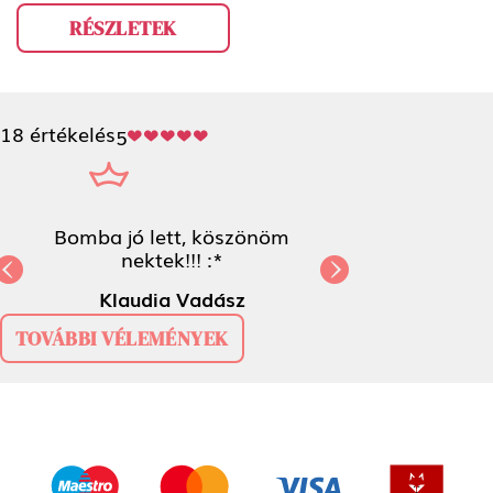
RÉSZLETEK
18 értékelés
5
Bomba jó lett, köszönöm nektek!!! :*
Previous
N
Klaudia Vadász
TOVÁBBI VÉLEMÉNYEK