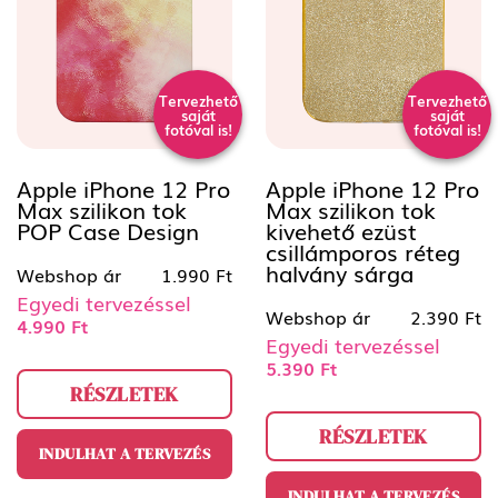
Tervezhető
Tervezhető
saját
saját
fotóval is!
fotóval is!
Apple iPhone 12 Pro
Apple iPhone 12 Pro
Max szilikon tok
Max szilikon tok
POP Case Design
kivehető ezüst
csillámporos réteg
halvány sárga
Webshop ár
1.990 Ft
Egyedi tervezéssel
Webshop ár
2.390 Ft
4.990 Ft
Egyedi tervezéssel
5.390 Ft
RÉSZLETEK
RÉSZLETEK
INDULHAT A TERVEZÉS
INDULHAT A TERVEZÉS