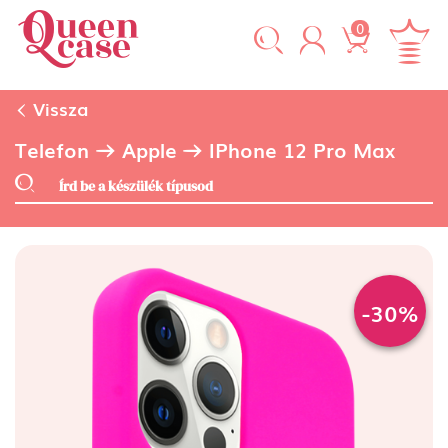
0
Vissza
Telefon
Apple
IPhone 12 Pro Max
-30%