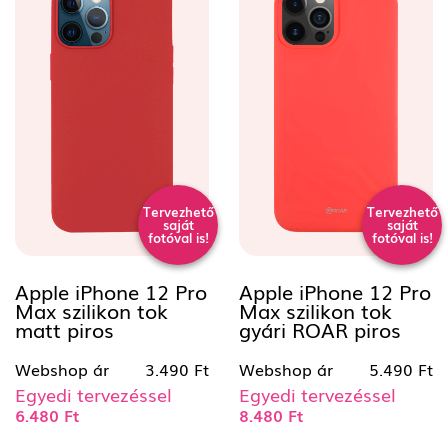
Tervezhető
Tervezhető
saját
saját
fotóval is!
fotóval is!
Apple iPhone 12 Pro
Apple iPhone 12 Pro
Max szilikon tok
Max szilikon tok
matt piros
gyári ROAR piros
Webshop ár
3.490 Ft
Webshop ár
5.490 Ft
Egyedi tervezéssel
Egyedi tervezéssel
6.480 Ft
8.480 Ft