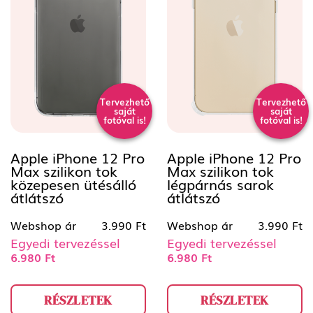
Tervezhető
Tervezhető
saját
saját
fotóval is!
fotóval is!
Apple iPhone 12 Pro
Apple iPhone 12 Pro
Max szilikon tok
Max szilikon tok
közepesen ütésálló
légpárnás sarok
átlátszó
átlátszó
Webshop ár
3.990 Ft
Webshop ár
3.990 Ft
Egyedi tervezéssel
Egyedi tervezéssel
6.980 Ft
6.980 Ft
RÉSZLETEK
RÉSZLETEK