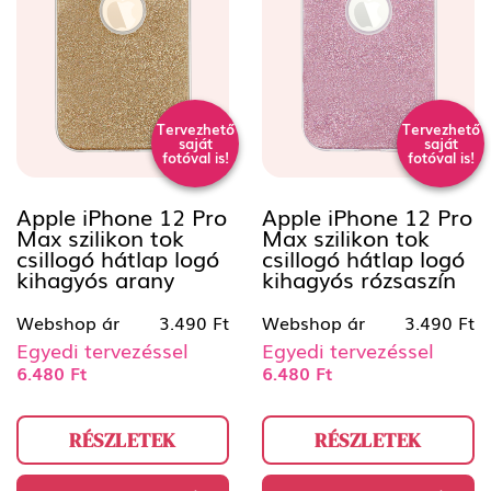
Tervezhető
Tervezhető
saját
saját
fotóval is!
fotóval is!
Apple iPhone 12 Pro
Apple iPhone 12 Pro
Max szilikon tok
Max szilikon tok
csillogó hátlap logó
csillogó hátlap logó
kihagyós arany
kihagyós rózsaszín
Webshop ár
3.490 Ft
Webshop ár
3.490 Ft
Egyedi tervezéssel
Egyedi tervezéssel
6.480 Ft
6.480 Ft
RÉSZLETEK
RÉSZLETEK