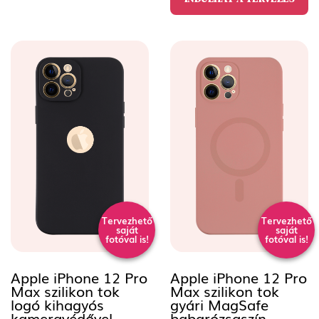
Tervezhető
Tervezhető
saját
saját
fotóval is!
fotóval is!
Apple iPhone 12 Pro
Apple iPhone 12 Pro
Max szilikon tok
Max szilikon tok
logó kihagyós
gyári MagSafe
kameravédővel
babarózsaszín