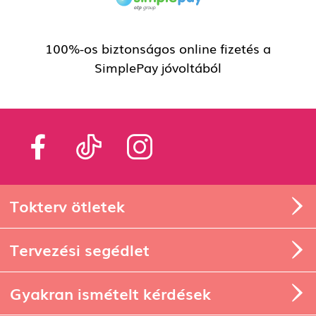
100%-os biztonságos online fizetés a
SimplePay jóvoltából
Tokterv ötletek
Tervezési segédlet
Gyakran ismételt kérdések
Rólunk