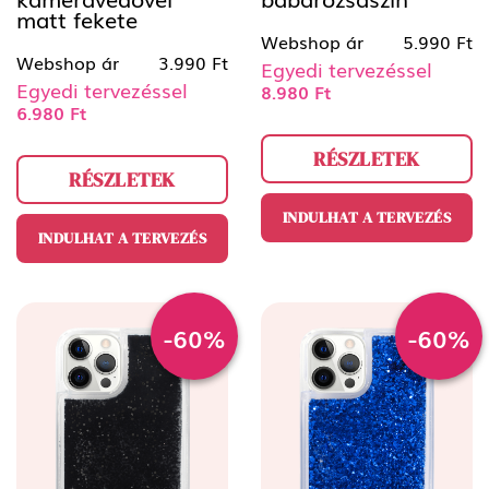
matt fekete
Webshop ár
5.990 Ft
Webshop ár
3.990 Ft
Egyedi tervezéssel
Egyedi tervezéssel
8.980 Ft
6.980 Ft
RÉSZLETEK
RÉSZLETEK
INDULHAT A TERVEZÉS
INDULHAT A TERVEZÉS
-60%
-60%