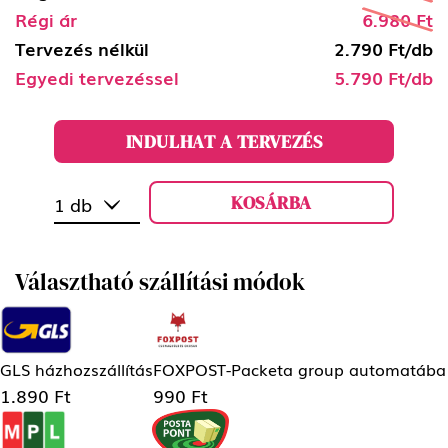
Régi ár
6.980 Ft
Tervezés nélkül
2.790 Ft/db
Egyedi tervezéssel
5.790 Ft/db
INDULHAT A TERVEZÉS
KOSÁRBA
1 db
Választható szállítási módok
GLS házhozszállítás
FOXPOST-Packeta group automatába
1.890 Ft
990 Ft