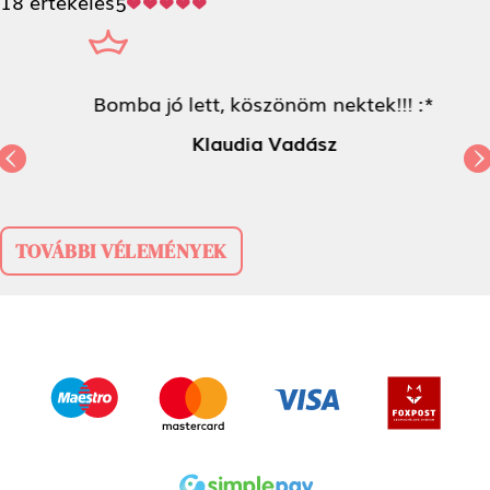
18 értékelés
5
Bomba jó lett, köszönöm
nektek!!! :*
Previous
Next
Klaudia Vadász
TOVÁBBI VÉLEMÉNYEK