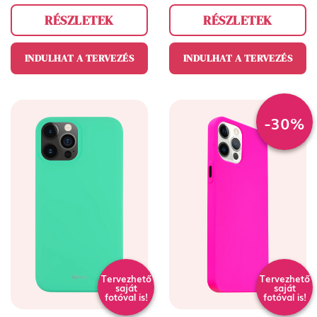
RÉSZLETEK
RÉSZLETEK
INDULHAT A TERVEZÉS
INDULHAT A TERVEZÉS
-30%
Tervezhető
Tervezhető
saját
saját
fotóval is!
fotóval is!