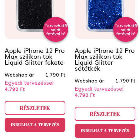
Tervezhető
Tervezhető
saját
saját
fotóval is!
fotóval is!
Apple iPhone 12 Pro
Apple iPhone 12 Pro
Max szilikon tok
Max szilikon tok
Liquid Glitter fekete
Liquid Glitter
sötétkék
Webshop ár
1.790 Ft
Webshop ár
1.790 Ft
Egyedi tervezéssel
Egyedi tervezéssel
4.790 Ft
4.790 Ft
RÉSZLETEK
RÉSZLETEK
INDULHAT A TERVEZÉS
INDULHAT A TERVEZÉS