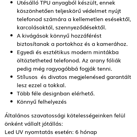
Ütésálló TPU anyagból készült, ennek
köszönhetően teljeskörű védelmet nyújt
telefonod számára a kellemetlen esésektől,
karcolásoktól, szennyeződésektől.
A kivágások könnyű hozzáférést
biztosítanak a portokhoz és a kamerához.
Egyedi és esztétikus modern mintákba
öltöztetheted telefonod. Az arany fóliák
pedig még ragyogóbbá fogják tenni.
Stílusos és divatos megjelenésed garantált
lesz ezzel a tokkal.
Több féle designban elérhető.
Könnyű felhelyezés
Általános szavatossági kötelességeinken felül
önként vállalt jótállás:
Led UV nyomtatás esetén: 6 hónap