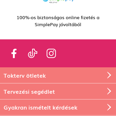
100%-os biztonságos online fizetés a
SimplePay jóvoltából
Tokterv ötletek
Tervezési segédlet
Gyakran ismételt kérdések