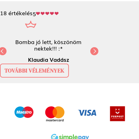
18 értékelés
5
Bomba jó lett, köszönöm nektek!!! :*
Previous
N
Klaudia Vadász
TOVÁBBI VÉLEMÉNYEK