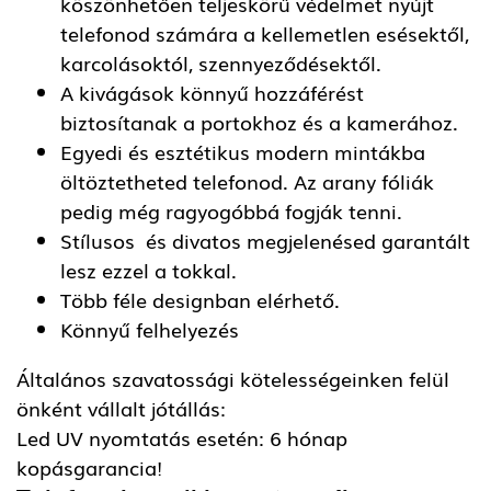
köszönhetően teljeskörű védelmet nyújt
telefonod számára a kellemetlen esésektől,
karcolásoktól, szennyeződésektől.
A kivágások könnyű hozzáférést
biztosítanak a portokhoz és a kamerához.
Egyedi és esztétikus modern mintákba
öltöztetheted telefonod. Az arany fóliák
pedig még ragyogóbbá fogják tenni.
Stílusos és divatos megjelenésed garantált
lesz ezzel a tokkal.
Több féle designban elérhető.
Könnyű felhelyezés
Általános szavatossági kötelességeinken felül
önként vállalt jótállás:
Led UV nyomtatás esetén: 6 hónap
kopásgarancia!