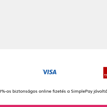
 örökhála<3
imááád
Next
%-os biztonságos online fizetés a SimplePay jóvolt