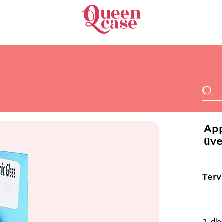
App
üve
Terv
1 db