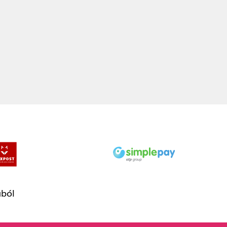
oooooom!!!!!!!!! :DD
Hanna Szabó
ából