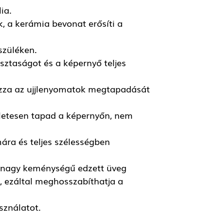
ia.
k, a kerámia bevonat erősíti a
szüléken.
tisztaságot és a képernyő teljes
ozza az ujjlenyomatok megtapadását
ökéletesen tapad a képernyőn, nem
ára és teljes szélességben
 a nagy keménységű edzett üveg
, ezáltal meghosszabíthatja a
sználatot.