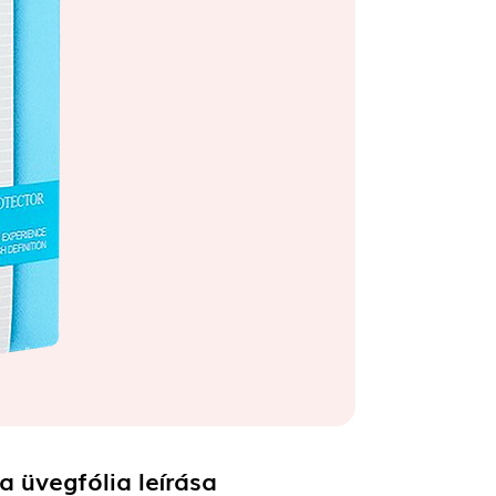
ia üvegfólia
leírása