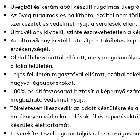
Üvegből és kerámiából készült rugalmas üvegfól
Az üveg rugalmas és hajlítható, ezáltal nem töri
szerkezetét és védelmet nyújt a sérülések ellen.
Ultravékony kivitelű, szinte észrevehetetlen a ké
Az ultravékony kivitel biztosítja a tökéletes kép
érzékenységét.
Olelofób bevonattal ellátott, mely megakadály
a fólia felületén.
Teljes felületén ragasztóval ellátott, ezáltal t
hagyva légbuborékokat.
100%-os átlátszóságot biztosít a képernyő szám
megbízható védelmet nyújt.
Tökéletesen illeszkedik az adott készülékre és
hatékonyan véd a karcolásoktól és repedésektől
készülék élettartamát.
Lekerekített szélei garantálják a biztonságos ha