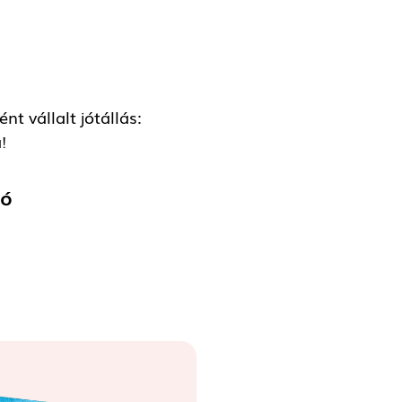
t vállalt jótállás:
!
tó