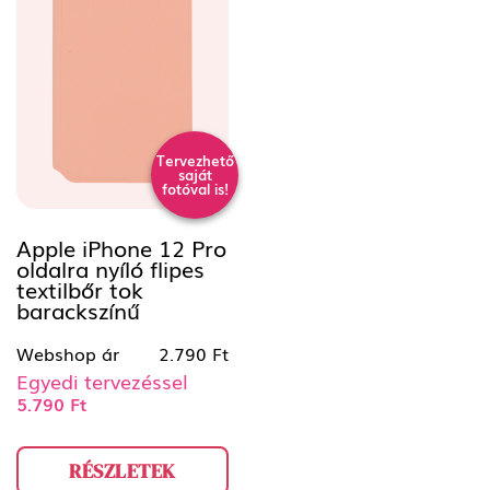
Tervezhető
saját
fotóval is!
Apple iPhone 12 Pro
oldalra nyíló flipes
textilbőr tok
barackszínű
Webshop ár
2.790 Ft
Egyedi tervezéssel
5.790 Ft
RÉSZLETEK