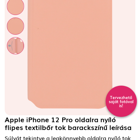
Tervezhető
saját fotóval
is!
Apple iPhone 12 Pro oldalra nyíló
flipes textilbőr tok barackszínű
leírása
Súlyát tekintve a legkönnyebb oldalra nyíló tok