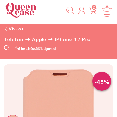
0
Vissza
Telefon
Apple
IPhone 12 Pro
-45%