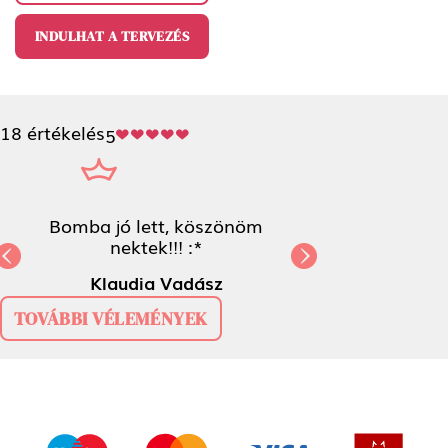
INDULHAT A TERVEZÉS
18 értékelés
5
Bomba jó lett, köszönöm nektek!!! :*
Klaudia Vadász
Previous
N
TOVÁBBI VÉLEMÉNYEK