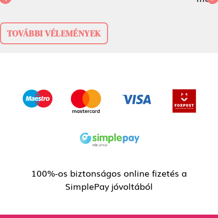
Previous
N
Orsolya Szabó-Lóránt
TOVÁBBI VÉLEMÉNYEK
100%-os biztonságos online fizetés a
SimplePay jóvoltából