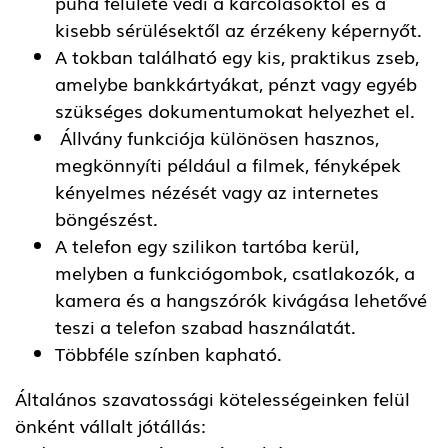
puha felülete védi a karcolásoktól és a
kisebb sérülésektől az érzékeny képernyőt.
A tokban található egy kis, praktikus zseb,
amelybe bankkártyákat, pénzt vagy egyéb
szükséges dokumentumokat helyezhet el.
Állvány funkciója különösen hasznos,
megkönnyíti például a filmek, fényképek
kényelmes nézését vagy az internetes
böngészést.
A telefon egy szilikon tartóba kerül,
melyben a funkciógombok, csatlakozók, a
kamera és a hangszórók kivágása lehetővé
teszi a telefon szabad használatát.
Többféle színben kapható.
Általános szavatossági kötelességeinken felül
önként vállalt jótállás: