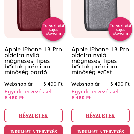
Tervezhető
Tervezhető
saját
saját
fotóval is!
fotóval is!
Apple iPhone 13 Pro
Apple iPhone 13 Pro
oldalra nyíló
oldalra nyíló
mágneses flipes
mágneses flipes
bőrtok prémium
bőrtok prémium
minőség bordó
minőség ezüst
Webshop ár
3.490 Ft
Webshop ár
3.490 Ft
Egyedi tervezéssel
Egyedi tervezéssel
6.480 Ft
6.480 Ft
RÉSZLETEK
RÉSZLETEK
INDULHAT A TERVEZÉS
INDULHAT A TERVEZÉS