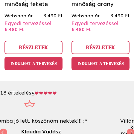
minőség fekete
minőség arany
Webshop ár
3.490 Ft
Webshop ár
3.490 Ft
Egyedi tervezéssel
Egyedi tervezéssel
6.480 Ft
6.480 Ft
RÉSZLETEK
RÉSZLETEK
INDULHAT A TERVEZÉS
INDULHAT A TERVEZÉS
18 értékelés
5
Villámgyorsan elkészült a tokom a kisfiam
képével, és a tervező használata is
meglepően egyszerű volt, szupi az oldal! :)