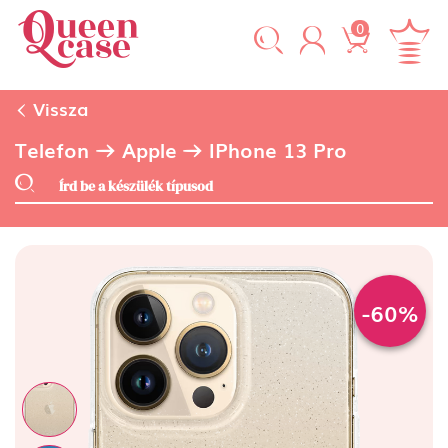
0
Vissza
Telefon
Apple
IPhone 13 Pro
-60%