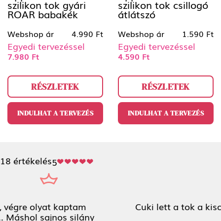
szilikon tok gyári
szilikon tok csillogó
ROAR babakék
átlátszó
Webshop ár
4.990 Ft
Webshop ár
1.590 Ft
Egyedi tervezéssel
Egyedi tervezéssel
7.980 Ft
4.590 Ft
RÉSZLETEK
RÉSZLETEK
INDULHAT A TERVEZÉS
INDULHAT A TERVEZÉS
18 értékelés
5
Cuki lett a tok a kiscicámról!!!
Kösziiii <3