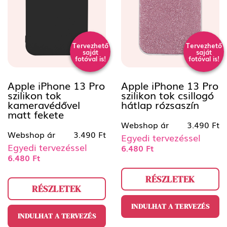
Tervezhető
Tervezhető
saját
saját
fotóval is!
fotóval is!
Apple iPhone 13 Pro
Apple iPhone 13 Pro
szilikon tok
szilikon tok csillogó
kameravédővel
hátlap rózsaszín
matt fekete
Webshop ár
3.490 Ft
Webshop ár
3.490 Ft
Egyedi tervezéssel
Egyedi tervezéssel
6.480 Ft
6.480 Ft
RÉSZLETEK
RÉSZLETEK
INDULHAT A TERVEZÉS
INDULHAT A TERVEZÉS