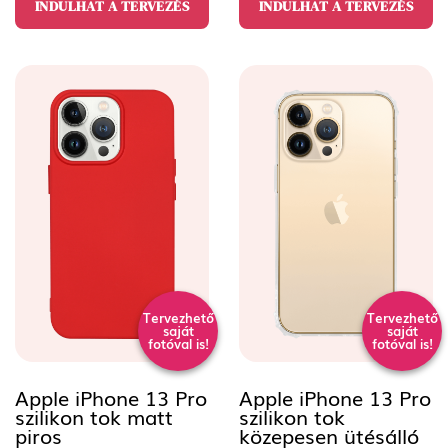
INDULHAT A TERVEZÉS
INDULHAT A TERVEZÉS
Tervezhető
Tervezhető
saját
saját
fotóval is!
fotóval is!
Apple iPhone 13 Pro
Apple iPhone 13 Pro
szilikon tok matt
szilikon tok
piros
közepesen ütésálló