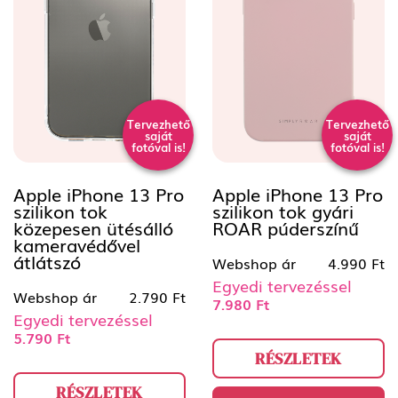
Tervezhető
Tervezhető
saját
saját
fotóval is!
fotóval is!
Apple iPhone 13 Pro
Apple iPhone 13 Pro
szilikon tok
szilikon tok gyári
közepesen ütésálló
ROAR púderszínű
kameravédővel
átlátszó
Webshop ár
4.990 Ft
Egyedi tervezéssel
Webshop ár
2.790 Ft
7.980 Ft
Egyedi tervezéssel
5.790 Ft
RÉSZLETEK
RÉSZLETEK