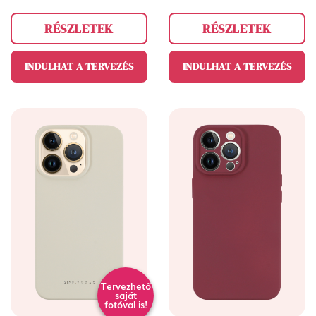
RÉSZLETEK
RÉSZLETEK
INDULHAT A TERVEZÉS
INDULHAT A TERVEZÉS
Tervezhető
saját
fotóval is!