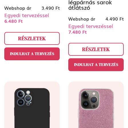
légpárnás sarok
átlátszó
Webshop ár
3.490 Ft
Egyedi tervezéssel
Webshop ár
4.490 Ft
6.480 Ft
Egyedi tervezéssel
7.480 Ft
RÉSZLETEK
RÉSZLETEK
INDULHAT A TERVEZÉS
INDULHAT A TERVEZÉS