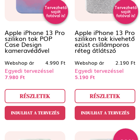
Tervezhető
Tervezhető
saját
saját
fotóval is!
fotóval is!
Apple iPhone 13 Pro
Apple iPhone 13 Pro
szilikon tok POP
szilikon tok kivehető
Case Design
ezüst csillámporos
kameravédővel
réteg átlátszó
Webshop ár
4.990 Ft
Webshop ár
2.190 Ft
Egyedi tervezéssel
Egyedi tervezéssel
7.980 Ft
5.190 Ft
RÉSZLETEK
RÉSZLETEK
INDULHAT A TERVEZÉS
INDULHAT A TERVEZÉS