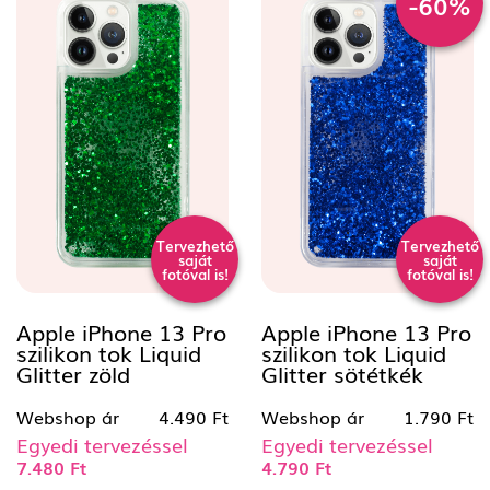
-60%
Tervezhető
Tervezhető
saját
saját
fotóval is!
fotóval is!
Apple iPhone 13 Pro
Apple iPhone 13 Pro
szilikon tok Liquid
szilikon tok Liquid
Glitter zöld
Glitter sötétkék
Webshop ár
4.490 Ft
Webshop ár
1.790 Ft
Egyedi tervezéssel
Egyedi tervezéssel
7.480 Ft
4.790 Ft