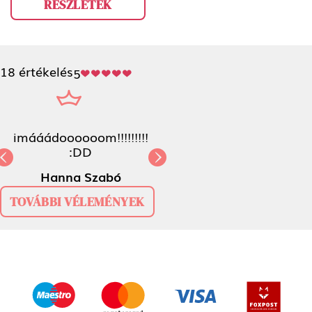
RÉSZLETEK
18 értékelés
5
imááádoooooom!!!!!!!!! :DD
Previous
N
Hanna Szabó
TOVÁBBI VÉLEMÉNYEK