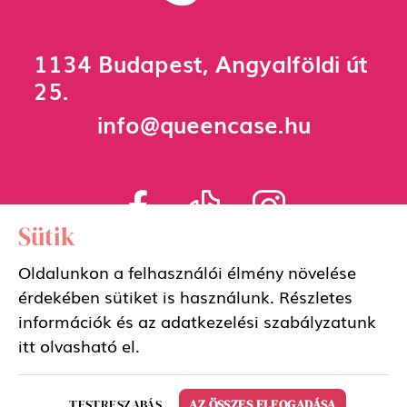
1134 Budapest, Angyalföldi út
25.
info@queencase.hu
Sütik
Adatkezelési szabályzat
Oldalunkon a felhasználói élmény növelése
érdekében sütiket is használunk. Részletes
Általános szerződési feltételek
információk és az adatkezelési szabályzatunk
itt
olvasható el.
Copyright 2026 QueenCase Design by BrandBar
TESTRESZABÁS
AZ ÖSSZES ELFOGADÁSA