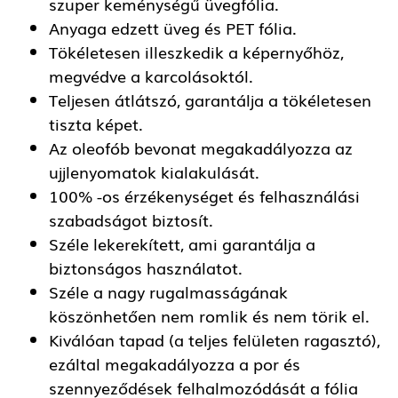
szuper keménységű üvegfólia.
Anyaga edzett üveg és PET fólia.
Tökéletesen illeszkedik a képernyőhöz,
megvédve a karcolásoktól.
Teljesen átlátszó, garantálja a tökéletesen
tiszta képet.
Az oleofób bevonat megakadályozza az
ujjlenyomatok kialakulását.
100% -os érzékenységet és felhasználási
szabadságot biztosít.
Széle lekerekített, ami garantálja a
biztonságos használatot.
Széle a nagy rugalmasságának
köszönhetően nem romlik és nem törik el.
Kiválóan tapad (a teljes felületen ragasztó),
ezáltal megakadályozza a por és
szennyeződések felhalmozódását a fólia