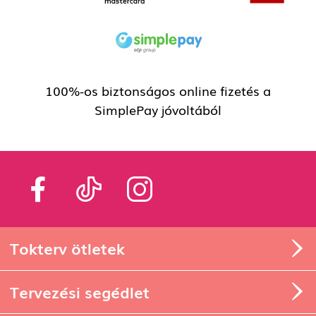
100%-os biztonságos online fizetés a
SimplePay jóvoltából
Tokterv ötletek
Tervezési segédlet