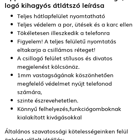
logó kihagyós átlátszó
leírása
Teljes hátlapfelület nyomtatható
Teljes védelem a por, ütések és a karc ellen
Tökéletesen illeszkedik a telefonra
Figyelem! A teljes felületű nyomtatás
eltakarja a csillámos réteget!
A csillogó felület stílusos és divatos
megjelenést kölcsönöz.
1mm vastagságának köszönhetően
megfelelő védelmet nyújt telefonod
számára,
szinte észrevehetetlen.
Könnyű felhelyezés,funkciógomboknak
kialakított kivágásokkal
Általános szavatossági kötelességeinken felül
önként vállalt jótállás: