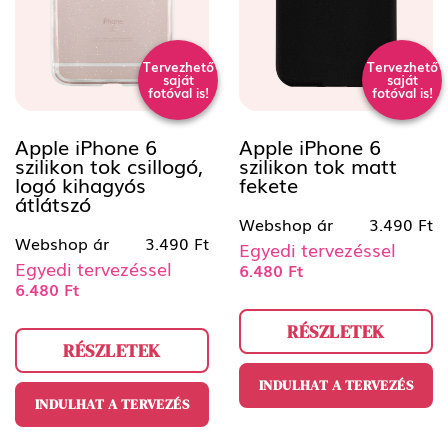
Tervezhető
Tervezhető
saját
saját
fotóval is!
fotóval is!
Apple iPhone 6
Apple iPhone 6
szilikon tok csillogó,
szilikon tok matt
logó kihagyós
fekete
átlátszó
Webshop ár
3.490 Ft
Webshop ár
3.490 Ft
Egyedi tervezéssel
Egyedi tervezéssel
6.480 Ft
6.480 Ft
RÉSZLETEK
RÉSZLETEK
INDULHAT A TERVEZÉS
INDULHAT A TERVEZÉS