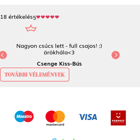
18 értékelés
5
Nagyon csúcs lett - full csajos! :) örökhála<3
Csenge Kiss-Bús
Previous
N
TOVÁBBI VÉLEMÉNYEK