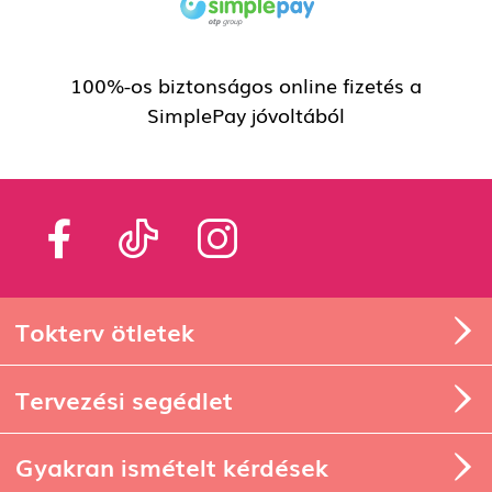
100%-os biztonságos online fizetés a
SimplePay jóvoltából
Tokterv ötletek
Tervezési segédlet
Gyakran ismételt kérdések