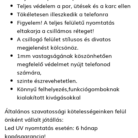
Teljes védelem a por, ütések és a karc ellen
Tökéletesen illeszkedik a telefonra
Figyelem! A teljes felületű nyomtatás
eltakarja a csillámos réteget!
A csillogó felület stílusos és divatos
megjelenést kölcsönöz.
1mm vastagságának köszönhetően
megfelelő védelmet nyújt telefonod
számára,
szinte észrevehetetlen.
Könnyű felhelyezés,funkciógomboknak
kialakított kivágásokkal
Általános szavatossági kötelességeinken felül
önként vállalt jótállás:
Led UV nyomtatás esetén: 6 hónap
kopásgarancia!