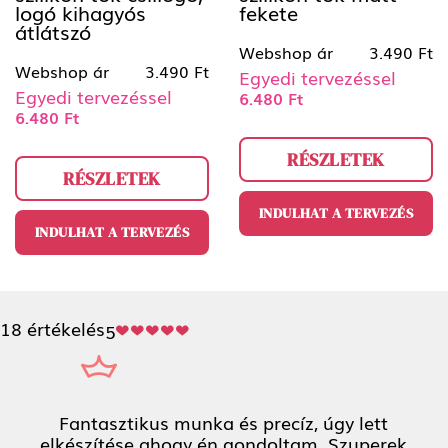
logó kihagyós
fekete
átlátszó
Webshop ár
3.490 Ft
Webshop ár
3.490 Ft
Egyedi tervezéssel
Egyedi tervezéssel
6.480 Ft
6.480 Ft
RÉSZLETEK
RÉSZLETEK
INDULHAT A TERVEZÉS
INDULHAT A TERVEZÉS
18 értékelés
5
Fantasztikus munka és precíz, úgy lett
elkészítése ahogy én gondoltam. Szuperek