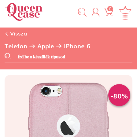
0
Vissza
Telefon
Apple
IPhone 6
-80%