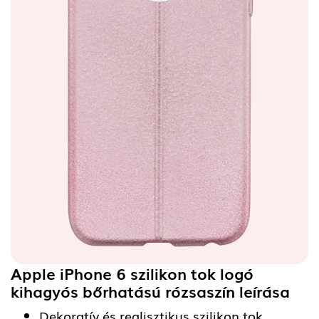
Apple iPhone 6 szilikon tok logó
kihagyós bőrhatású rózsaszín
leírása
Dekoratív és realisztikus szilikon tok,