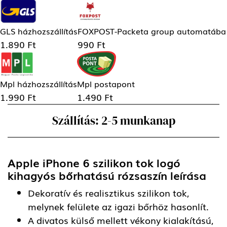
GLS házhozszállítás
FOXPOST-Packeta group automatába
1.890 Ft
990 Ft
Mpl házhozszállítás
Mpl postapont
1.990 Ft
1.490 Ft
Szállítás: 2-5 munkanap
Apple iPhone 6 szilikon tok logó
kihagyós bőrhatású rózsaszín
leírása
Dekoratív és realisztikus szilikon tok,
melynek felülete az igazi bőrhöz hasonlít.
A divatos külső mellett vékony kialakítású,