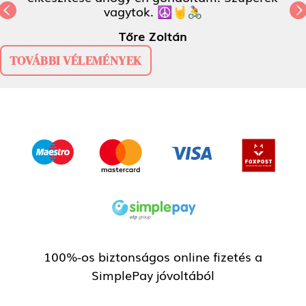
vagytok. ☮️🤘🚴
Previous
N
Tőre Zoltán
TOVÁBBI VÉLEMÉNYEK
100%-os biztonságos online fizetés a
SimplePay jóvoltából