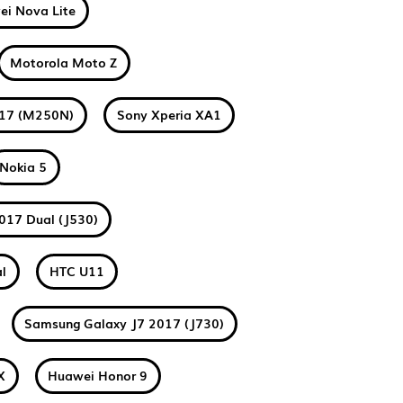
i Nova Lite
Motorola Moto Z
017 (M250N)
Sony Xperia XA1
Nokia 5
017 Dual (J530)
l
HTC U11
Samsung Galaxy J7 2017 (J730)
X
Huawei Honor 9