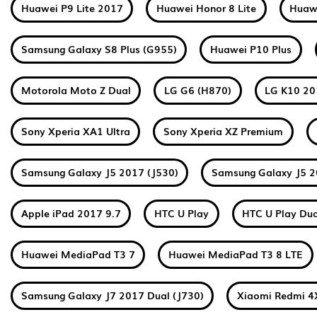
Huawei P9 Lite 2017
Huawei Honor 8 Lite
Huawe
Samsung Galaxy S8 Plus (G955)
Huawei P10 Plus
Motorola Moto Z Dual
LG G6 (H870)
LG K10 2
Sony Xperia XA1 Ultra
Sony Xperia XZ Premium
Samsung Galaxy J5 2017 (J530)
Samsung Galaxy J5 2
Apple iPad 2017 9.7
HTC U Play
HTC U Play Dua
Huawei MediaPad T3 7
Huawei MediaPad T3 8 LTE
Samsung Galaxy J7 2017 Dual (J730)
Xiaomi Redmi 4