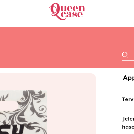
App
Terv
Jele
haso