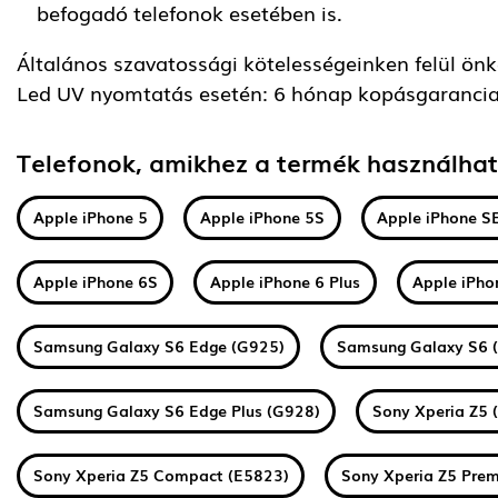
befogadó telefonok esetében is.
Általános szavatossági kötelességeinken felül önkén
Led UV nyomtatás esetén: 6 hónap kopásgarancia
Telefonok, amikhez a termék használha
Apple iPhone 5
Apple iPhone 5S
Apple iPhone S
Apple iPhone 6S
Apple iPhone 6 Plus
Apple iPho
Samsung Galaxy S6 Edge (G925)
Samsung Galaxy S6 
Samsung Galaxy S6 Edge Plus (G928)
Sony Xperia Z5 
Sony Xperia Z5 Compact (E5823)
Sony Xperia Z5 Pre