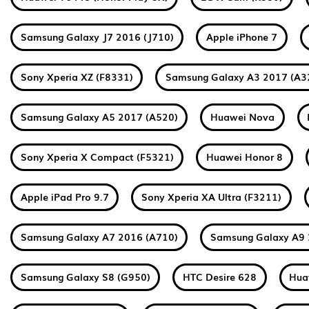
Samsung Galaxy J7 2016 (J710)
Apple iPhone 7
Sony Xperia XZ (F8331)
Samsung Galaxy A3 2017 (A3
Samsung Galaxy A5 2017 (A520)
Huawei Nova
Sony Xperia X Compact (F5321)
Huawei Honor 8
Apple iPad Pro 9.7
Sony Xperia XA Ultra (F3211)
Samsung Galaxy A7 2016 (A710)
Samsung Galaxy A9 
Samsung Galaxy S8 (G950)
HTC Desire 628
Hua