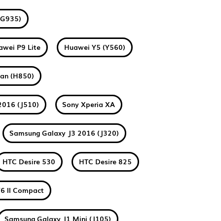
(G935)
awei P9 Lite
Huawei Y5 (Y560)
tan (H850)
2016 (J510)
Sony Xperia XA
Samsung Galaxy J3 2016 (J320)
HTC Desire 530
HTC Desire 825
6 II Compact
Samsung Galaxy J1 Mini (J105)