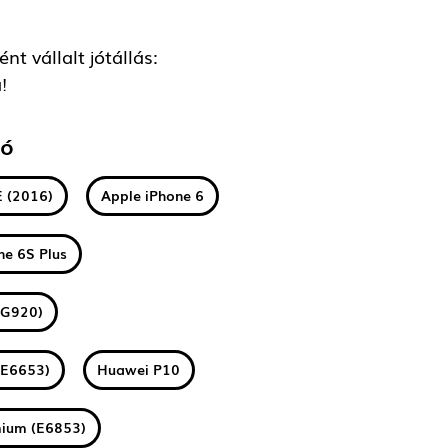
t vállalt jótállás:
!
tó
E (2016)
Apple iPhone 6
ne 6S Plus
(G920)
(E6653)
Huawei P10
mium (E6853)