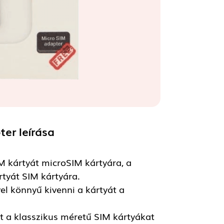
pter
leírása
M kártyát microSIM kártyára, a
tyát SIM kártyára.
el könnyű kivenni a kártyát a
t a klasszikus méretű SIM kártyákat