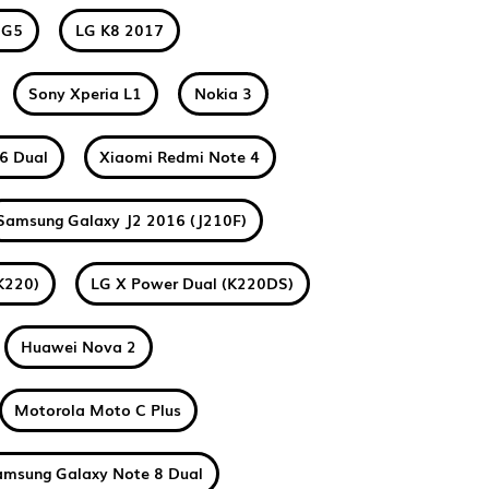
 G5
LG K8 2017
Sony Xperia L1
Nokia 3
6 Dual
Xiaomi Redmi Note 4
Samsung Galaxy J2 2016 (J210F)
K220)
LG X Power Dual (K220DS)
Huawei Nova 2
Motorola Moto C Plus
amsung Galaxy Note 8 Dual