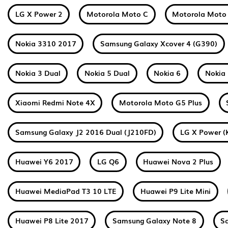
LG X Power 2
Motorola Moto C
Motorola Moto
Nokia 3310 2017
Samsung Galaxy Xcover 4 (G390)
Nokia 3 Dual
Nokia 5 Dual
Nokia 6
Nokia 
Xiaomi Redmi Note 4X
Motorola Moto G5 Plus
Samsung Galaxy J2 2016 Dual (J210FD)
LG X Power (
Huawei Y6 2017
LG Q6
Huawei Nova 2 Plus
Huawei MediaPad T3 10 LTE
Huawei P9 Lite Mini
Huawei P8 Lite 2017
Samsung Galaxy Note 8
S