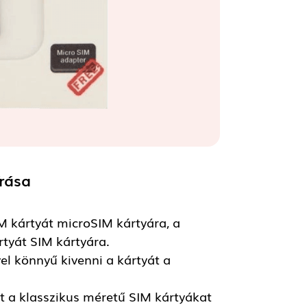
írása
M kártyát microSIM kártyára, a
tyát SIM kártyára.
el könnyű kivenni a kártyát a
t a klasszikus méretű SIM kártyákat