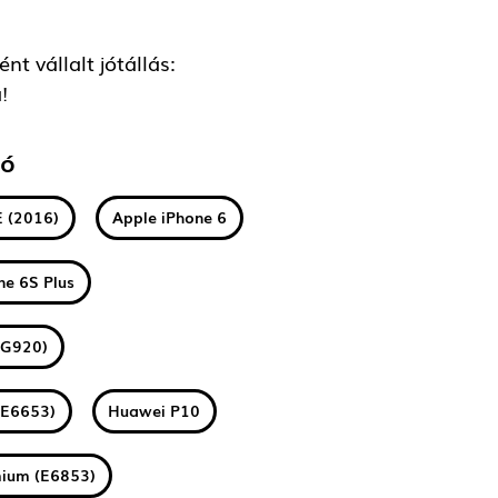
t vállalt jótállás:
!
tó
E (2016)
Apple iPhone 6
ne 6S Plus
(G920)
(E6653)
Huawei P10
mium (E6853)