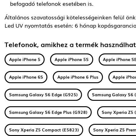
befogadó telefonok esetében is.
Általános szavatossági kötelességeinken felül önkén
Led UV nyomtatás esetén: 6 hónap kopásgarancia
Telefonok, amikhez a termék használha
Apple iPhone 5
Apple iPhone 5S
Apple iPhone S
Apple iPhone 6S
Apple iPhone 6 Plus
Apple iPho
Samsung Galaxy S6 Edge (G925)
Samsung Galaxy S6 
Samsung Galaxy S6 Edge Plus (G928)
Sony Xperia Z5 
Sony Xperia Z5 Compact (E5823)
Sony Xperia Z5 Pre