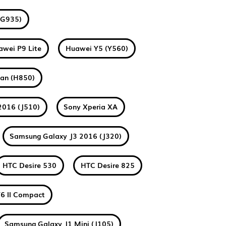
(G935)
awei P9 Lite
Huawei Y5 (Y560)
tan (H850)
2016 (J510)
Sony Xperia XA
Samsung Galaxy J3 2016 (J320)
HTC Desire 530
HTC Desire 825
6 II Compact
Samsung Galaxy J1 Mini (J105)