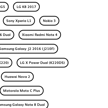
 G5
LG K8 2017
Sony Xperia L1
Nokia 3
6 Dual
Xiaomi Redmi Note 4
Samsung Galaxy J2 2016 (J210F)
K220)
LG X Power Dual (K220DS)
Huawei Nova 2
Motorola Moto C Plus
amsung Galaxy Note 8 Dual