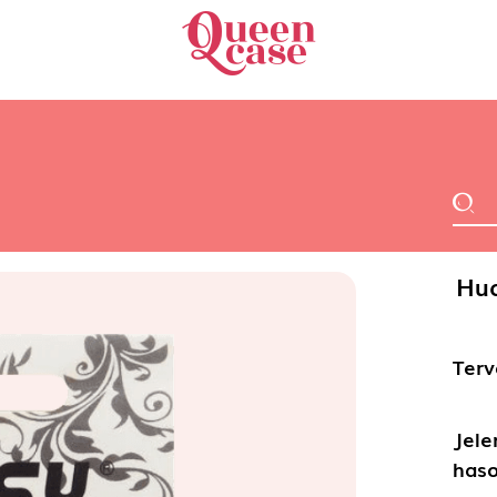
Hua
Terv
Jele
haso