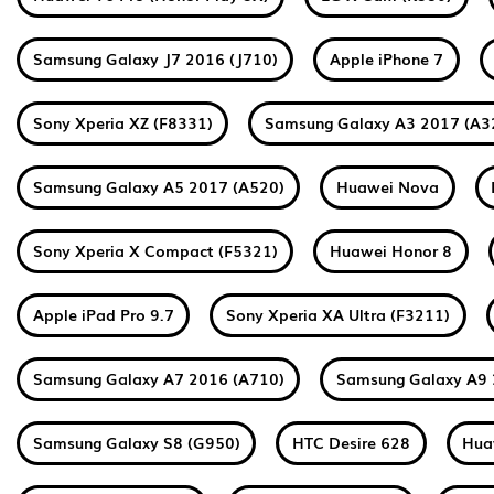
Samsung Galaxy J7 2016 (J710)
Apple iPhone 7
Sony Xperia XZ (F8331)
Samsung Galaxy A3 2017 (A3
Samsung Galaxy A5 2017 (A520)
Huawei Nova
Sony Xperia X Compact (F5321)
Huawei Honor 8
Apple iPad Pro 9.7
Sony Xperia XA Ultra (F3211)
Samsung Galaxy A7 2016 (A710)
Samsung Galaxy A9 
Samsung Galaxy S8 (G950)
HTC Desire 628
Hua