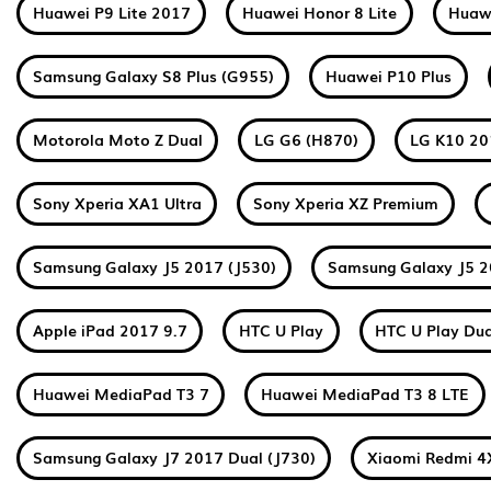
Huawei P9 Lite 2017
Huawei Honor 8 Lite
Huawe
Samsung Galaxy S8 Plus (G955)
Huawei P10 Plus
Motorola Moto Z Dual
LG G6 (H870)
LG K10 2
Sony Xperia XA1 Ultra
Sony Xperia XZ Premium
Samsung Galaxy J5 2017 (J530)
Samsung Galaxy J5 2
Apple iPad 2017 9.7
HTC U Play
HTC U Play Dua
Huawei MediaPad T3 7
Huawei MediaPad T3 8 LTE
Samsung Galaxy J7 2017 Dual (J730)
Xiaomi Redmi 4