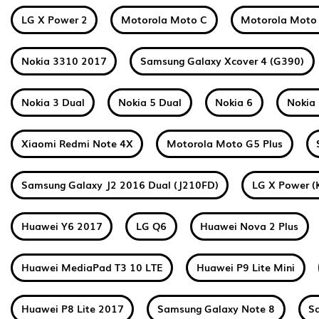
LG X Power 2
Motorola Moto C
Motorola Moto
Nokia 3310 2017
Samsung Galaxy Xcover 4 (G390)
Nokia 3 Dual
Nokia 5 Dual
Nokia 6
Nokia 
Xiaomi Redmi Note 4X
Motorola Moto G5 Plus
Samsung Galaxy J2 2016 Dual (J210FD)
LG X Power (
Huawei Y6 2017
LG Q6
Huawei Nova 2 Plus
Huawei MediaPad T3 10 LTE
Huawei P9 Lite Mini
Huawei P8 Lite 2017
Samsung Galaxy Note 8
S