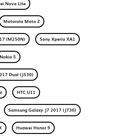
i Nova Lite
Motorola Moto Z
017 (M250N)
Sony Xperia XA1
Nokia 5
017 Dual (J530)
l
HTC U11
Samsung Galaxy J7 2017 (J730)
X
Huawei Honor 9