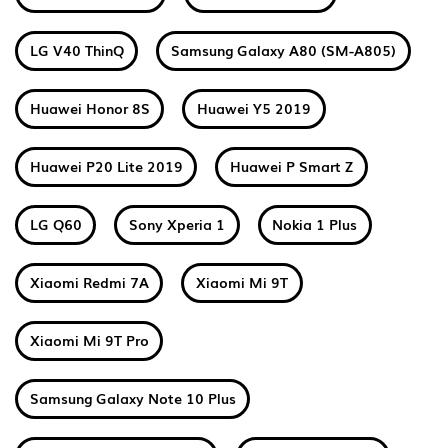
LG V40 ThinQ
Samsung Galaxy A80 (SM-A805)
Huawei Honor 8S
Huawei Y5 2019
Huawei P20 Lite 2019
Huawei P Smart Z
LG Q60
Sony Xperia 1
Nokia 1 Plus
Xiaomi Redmi 7A
Xiaomi Mi 9T
Xiaomi Mi 9T Pro
Samsung Galaxy Note 10 Plus