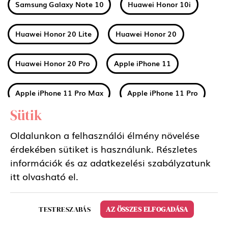
Samsung Galaxy Note 10
Huawei Honor 10i
Huawei Honor 20 Lite
Huawei Honor 20
Huawei Honor 20 Pro
Apple iPhone 11
Apple iPhone 11 Pro Max
Apple iPhone 11 Pro
Sütik
Huawei Mate 30
Xiaomi Mi A3
Oldalunkon a felhasználói élmény növelése
érdekében sütiket is használunk. Részletes
Nokia 2 2019 (2.2)
Nokia 3 2019 (3.2)
információk és az adatkezelési szabályzatunk
itt
olvasható el.
Nokia 4 2019 (4.2)
Sony Xperia 5
TESTRESZABÁS
AZ ÖSSZES ELFOGADÁSA
Samsung Galaxy Tab S6 10.5 LTE