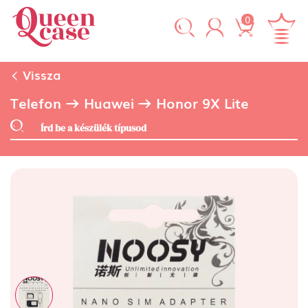
0
Vissza
Telefon
Huawei
Honor 9X Lite