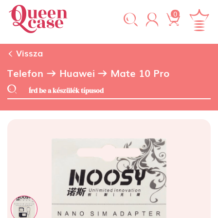
0
Vissza
Telefon
Huawei
Mate 10 Pro