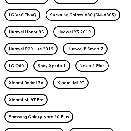
LG V40 ThinQ
Samsung Galaxy A80 (SM-A805)
Huawei Honor 8S
Huawei Y5 2019
Huawei P20 Lite 2019
Huawei P Smart Z
LG Q60
Sony Xperia 1
Nokia 1 Plus
Xiaomi Redmi 7A
Xiaomi Mi 9T
Xiaomi Mi 9T Pro
Samsung Galaxy Note 10 Plus