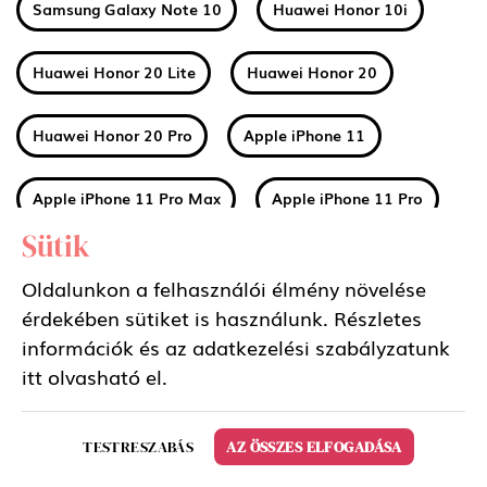
Samsung Galaxy Note 10
Huawei Honor 10i
Huawei Honor 20 Lite
Huawei Honor 20
Huawei Honor 20 Pro
Apple iPhone 11
Apple iPhone 11 Pro Max
Apple iPhone 11 Pro
Sütik
Huawei Mate 30
Xiaomi Mi A3
Oldalunkon a felhasználói élmény növelése
érdekében sütiket is használunk. Részletes
Nokia 2 2019 (2.2)
Nokia 3 2019 (3.2)
információk és az adatkezelési szabályzatunk
itt
olvasható el.
Nokia 4 2019 (4.2)
Sony Xperia 5
TESTRESZABÁS
AZ ÖSSZES ELFOGADÁSA
Samsung Galaxy Tab S6 10.5 LTE