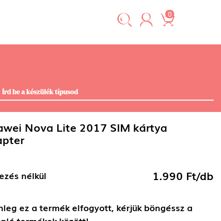
0
wei Nova Lite 2017 SIM kártya
pter
1.990 Ft/db
ezés nélkül
nleg ez a termék elfogyott, kérjük böngéssz a
nló termékek között!