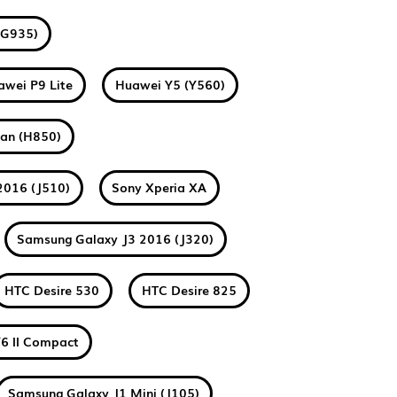
(G935)
awei P9 Lite
Huawei Y5 (Y560)
tan (H850)
2016 (J510)
Sony Xperia XA
Samsung Galaxy J3 2016 (J320)
HTC Desire 530
HTC Desire 825
6 II Compact
Samsung Galaxy J1 Mini (J105)