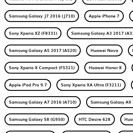
Samsung Galaxy J7 2016 (J710)
Apple iPhone 7
Sony Xperia XZ (F8331)
Samsung Galaxy A3 2017 (A3
Samsung Galaxy A5 2017 (A520)
Huawei Nova
Sony Xperia X Compact (F5321)
Huawei Honor 8
Apple iPad Pro 9.7
Sony Xperia XA Ultra (F3211)
Samsung Galaxy A7 2016 (A710)
Samsung Galaxy A9 
Samsung Galaxy S8 (G950)
HTC Desire 628
Hua