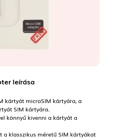
pter
leírása
M kártyát microSIM kártyára, a
tyát SIM kártyára.
el könnyű kivenni a kártyát a
t a klasszikus méretű SIM kártyákat