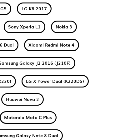
 G5
LG K8 2017
Sony Xperia L1
Nokia 3
6 Dual
Xiaomi Redmi Note 4
Samsung Galaxy J2 2016 (J210F)
K220)
LG X Power Dual (K220DS)
Huawei Nova 2
Motorola Moto C Plus
amsung Galaxy Note 8 Dual