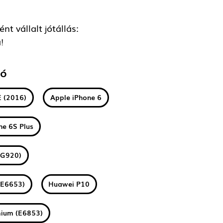
t vállalt jótállás:
!
tó
E (2016)
Apple iPhone 6
ne 6S Plus
(G920)
(E6653)
Huawei P10
mium (E6853)