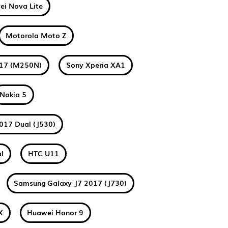
i Nova Lite
Motorola Moto Z
017 (M250N)
Sony Xperia XA1
Nokia 5
017 Dual (J530)
l
HTC U11
Samsung Galaxy J7 2017 (J730)
X
Huawei Honor 9