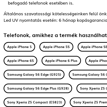
befogadó telefonok esetében is.
Általános szavatossági kötelességeinken felül önkén
Led UV nyomtatás esetén: 6 hónap kopásgarancia
Telefonok, amikhez a termék használha
Apple iPhone 5
Apple iPhone 5S
Apple iPhone S
Apple iPhone 6S
Apple iPhone 6 Plus
Apple iPho
Samsung Galaxy S6 Edge (G925)
Samsung Galaxy S6 
Samsung Galaxy S6 Edge Plus (G928)
Sony Xperia Z5 
Sony Xperia Z5 Compact (E5823)
Sony Xperia Z5 Pre