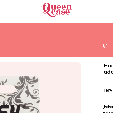
Hua
ada
Terv
Jele
haso