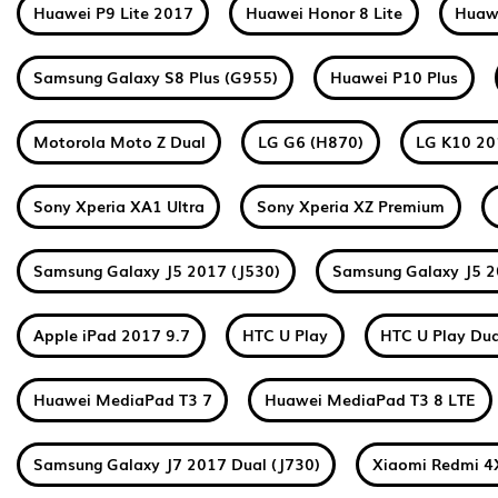
Huawei P9 Lite 2017
Huawei Honor 8 Lite
Huawe
Samsung Galaxy S8 Plus (G955)
Huawei P10 Plus
Motorola Moto Z Dual
LG G6 (H870)
LG K10 2
Sony Xperia XA1 Ultra
Sony Xperia XZ Premium
Samsung Galaxy J5 2017 (J530)
Samsung Galaxy J5 2
Apple iPad 2017 9.7
HTC U Play
HTC U Play Dua
Huawei MediaPad T3 7
Huawei MediaPad T3 8 LTE
Samsung Galaxy J7 2017 Dual (J730)
Xiaomi Redmi 4