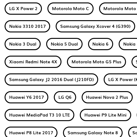
LG X Power 2
Motorola Moto C
Motorola Moto
Nokia 3310 2017
Samsung Galaxy Xcover 4 (G390)
Nokia 3 Dual
Nokia 5 Dual
Nokia 6
Nokia 
Xiaomi Redmi Note 4X
Motorola Moto G5 Plus
Samsung Galaxy J2 2016 Dual (J210FD)
LG X Power (
Huawei Y6 2017
LG Q6
Huawei Nova 2 Plus
Huawei MediaPad T3 10 LTE
Huawei P9 Lite Mini
Huawei P8 Lite 2017
Samsung Galaxy Note 8
S