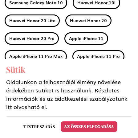
Samsung Galaxy Note 10
Huawei Honor 10i
Huawei Honor 20 Lite
Huawei Honor 20
Huawei Honor 20 Pro
Apple iPhone 11
Apple iPhone 11 Pro Max
Apple iPhone 11 Pro
Sütik
Huawei Mate 30
Xiaomi Mi A3
Oldalunkon a felhasználói élmény növelése
érdekében sütiket is használunk. Részletes
Nokia 2 2019 (2.2)
Nokia 3 2019 (3.2)
információk és az adatkezelési szabályzatunk
itt
olvasható el.
Nokia 4 2019 (4.2)
Sony Xperia 5
TESTRESZABÁS
AZ ÖSSZES ELFOGADÁSA
Samsung Galaxy Tab S6 10.5 LTE