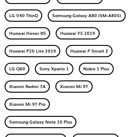
LG V40 ThinQ
Samsung Galaxy A80 (SM-A805)
Huawei Honor 8S
Huawei Y5 2019
Huawei P20 Lite 2019
Huawei P Smart Z
LG Q60
Sony Xperia 1
Nokia 1 Plus
Xiaomi Redmi 7A
Xiaomi Mi 9T
Xiaomi Mi 9T Pro
Samsung Galaxy Note 10 Plus