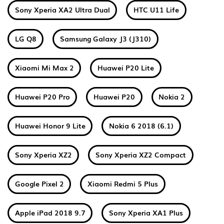
Sony Xperia XA2 Ultra Dual
HTC U11 Life
LG Q8
Samsung Galaxy J3 (J310)
Xiaomi Mi Max 2
Huawei P20 Lite
Huawei P20 Pro
Huawei P20
Nokia 2
Huawei Honor 9 Lite
Nokia 6 2018 (6.1)
Sony Xperia XZ2
Sony Xperia XZ2 Compact
Google Pixel 2
Xiaomi Redmi 5 Plus
Apple iPad 2018 9.7
Sony Xperia XA1 Plus