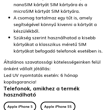
nanoSIM kártyát SIM kártyára és a
microSIM kártyát SIM kártyára.
A csomag tartalmaz egy tűt is, amely
segítségével könnyű kivenni a kártyát a
készülékből.
Szükség szerint használhatod a kisebb
kártyákat a klasszikus méretű SIM
kártyákat befogadó telefonok esetében is.
Általános szavatossági kötelességeinken felül
önként vállalt jótállás:
Led UV nyomtatás esetén: 6 hónap
kopásgarancia!
Telefonok, amikhez a termék
használható
Apple iPhone 5
Apple iPhone 5S