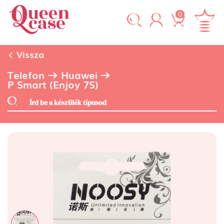
0
Vissza
Telefon
Huawei
P Smart (Enjoy 7S)