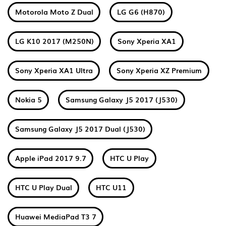
Motorola Moto Z Dual
LG G6 (H870)
LG K10 2017 (M250N)
Sony Xperia XA1
Sony Xperia XA1 Ultra
Sony Xperia XZ Premium
Nokia 5
Samsung Galaxy J5 2017 (J530)
Samsung Galaxy J5 2017 Dual (J530)
Apple iPad 2017 9.7
HTC U Play
HTC U Play Dual
HTC U11
Huawei MediaPad T3 7