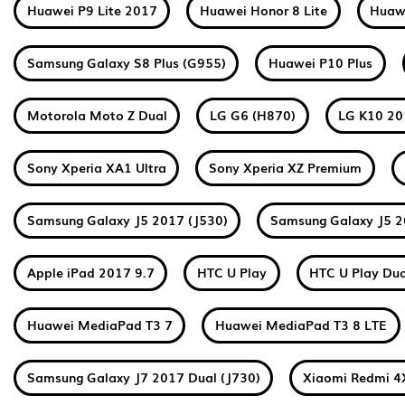
Huawei P9 Lite 2017
Huawei Honor 8 Lite
Huawe
Samsung Galaxy S8 Plus (G955)
Huawei P10 Plus
Motorola Moto Z Dual
LG G6 (H870)
LG K10 2
Sony Xperia XA1 Ultra
Sony Xperia XZ Premium
Samsung Galaxy J5 2017 (J530)
Samsung Galaxy J5 2
Apple iPad 2017 9.7
HTC U Play
HTC U Play Dua
Huawei MediaPad T3 7
Huawei MediaPad T3 8 LTE
Samsung Galaxy J7 2017 Dual (J730)
Xiaomi Redmi 4