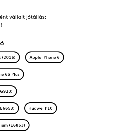
t vállalt jótállás:
!
tó
E (2016)
Apple iPhone 6
ne 6S Plus
(G920)
(E6653)
Huawei P10
mium (E6853)