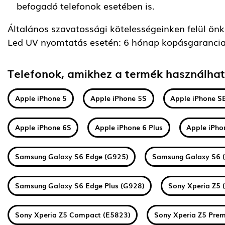
befogadó telefonok esetében is.
Általános szavatossági kötelességeinken felül önkén
Led UV nyomtatás esetén: 6 hónap kopásgarancia
Telefonok, amikhez a termék használha
Apple iPhone 5
Apple iPhone 5S
Apple iPhone S
Apple iPhone 6S
Apple iPhone 6 Plus
Apple iPho
Samsung Galaxy S6 Edge (G925)
Samsung Galaxy S6 
Samsung Galaxy S6 Edge Plus (G928)
Sony Xperia Z5 
Sony Xperia Z5 Compact (E5823)
Sony Xperia Z5 Pre