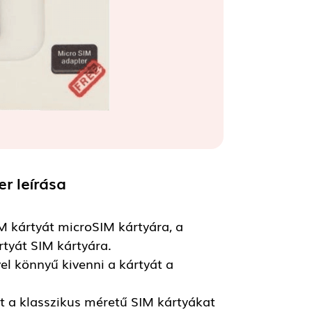
ter
leírása
M kártyát microSIM kártyára, a
tyát SIM kártyára.
el könnyű kivenni a kártyát a
t a klasszikus méretű SIM kártyákat