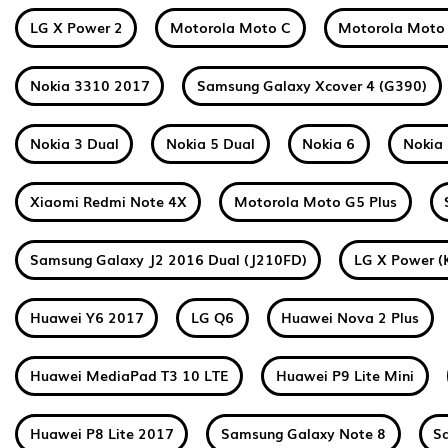
LG X Power 2
Motorola Moto C
Motorola Moto
Nokia 3310 2017
Samsung Galaxy Xcover 4 (G390)
Nokia 3 Dual
Nokia 5 Dual
Nokia 6
Nokia 
Xiaomi Redmi Note 4X
Motorola Moto G5 Plus
Samsung Galaxy J2 2016 Dual (J210FD)
LG X Power (
Huawei Y6 2017
LG Q6
Huawei Nova 2 Plus
Huawei MediaPad T3 10 LTE
Huawei P9 Lite Mini
Huawei P8 Lite 2017
Samsung Galaxy Note 8
S