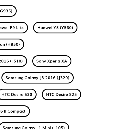
(G935)
awei P9 Lite
Huawei Y5 (Y560)
tan (H850)
2016 (J510)
Sony Xperia XA
Samsung Galaxy J3 2016 (J320)
HTC Desire 530
HTC Desire 825
6 II Compact
Samsung Galaxy J1 Mini (J105)