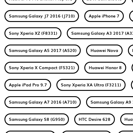
Samsung Galaxy J7 2016 (J710)
Apple iPhone 7
Sony Xperia XZ (F8331)
Samsung Galaxy A3 2017 (A3
Samsung Galaxy A5 2017 (A520)
Huawei Nova
Sony Xperia X Compact (F5321)
Huawei Honor 8
Apple iPad Pro 9.7
Sony Xperia XA Ultra (F3211)
Samsung Galaxy A7 2016 (A710)
Samsung Galaxy A9 
Samsung Galaxy S8 (G950)
HTC Desire 628
Hua