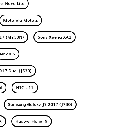
i Nova Lite
Motorola Moto Z
017 (M250N)
Sony Xperia XA1
Nokia 5
017 Dual (J530)
l
HTC U11
Samsung Galaxy J7 2017 (J730)
X
Huawei Honor 9