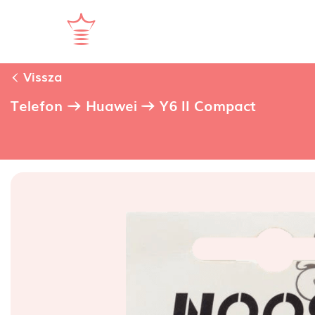
Vissza
Telefon
Huawei
Y6 II Compact