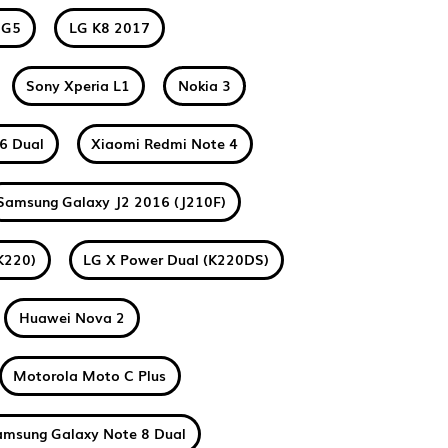
 G5
LG K8 2017
Sony Xperia L1
Nokia 3
6 Dual
Xiaomi Redmi Note 4
Samsung Galaxy J2 2016 (J210F)
K220)
LG X Power Dual (K220DS)
Huawei Nova 2
Motorola Moto C Plus
amsung Galaxy Note 8 Dual