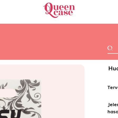
Hua
Terv
Jele
haso