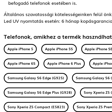
befogadó telefonok esetében is.
Általános szavatossági kötelességeinken felül önkén
Led UV nyomtatás esetén: 6 hónap kopásgarancia
Telefonok, amikhez a termék használha
Apple iPhone 5
Apple iPhone 5S
Apple iPhone S
Apple iPhone 6S
Apple iPhone 6 Plus
Apple iPho
Samsung Galaxy S6 Edge (G925)
Samsung Galaxy S6 
Samsung Galaxy S6 Edge Plus (G928)
Sony Xperia Z5 
Sony Xperia Z5 Compact (E5823)
Sony Xperia Z5 Pre