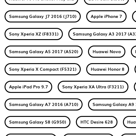
Samsung Galaxy J7 2016 (J710)
Apple iPhone 7
Sony Xperia XZ (F8331)
Samsung Galaxy A3 2017 (A3
Samsung Galaxy A5 2017 (A520)
Huawei Nova
Sony Xperia X Compact (F5321)
Huawei Honor 8
Apple iPad Pro 9.7
Sony Xperia XA Ultra (F3211)
Samsung Galaxy A7 2016 (A710)
Samsung Galaxy A9 
Samsung Galaxy S8 (G950)
HTC Desire 628
Hua