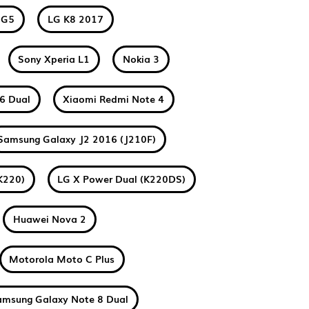
 G5
LG K8 2017
Sony Xperia L1
Nokia 3
6 Dual
Xiaomi Redmi Note 4
Samsung Galaxy J2 2016 (J210F)
K220)
LG X Power Dual (K220DS)
Huawei Nova 2
Motorola Moto C Plus
amsung Galaxy Note 8 Dual