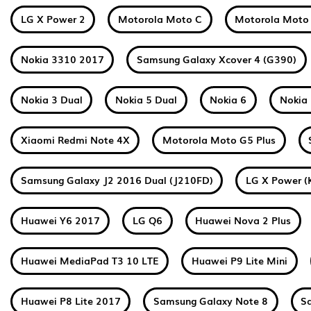
LG X Power 2
Motorola Moto C
Motorola Moto
Nokia 3310 2017
Samsung Galaxy Xcover 4 (G390)
Nokia 3 Dual
Nokia 5 Dual
Nokia 6
Nokia 
Xiaomi Redmi Note 4X
Motorola Moto G5 Plus
Samsung Galaxy J2 2016 Dual (J210FD)
LG X Power (
Huawei Y6 2017
LG Q6
Huawei Nova 2 Plus
Huawei MediaPad T3 10 LTE
Huawei P9 Lite Mini
Huawei P8 Lite 2017
Samsung Galaxy Note 8
S