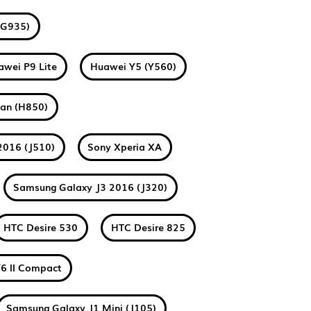
(G935)
awei P9 Lite
Huawei Y5 (Y560)
tan (H850)
2016 (J510)
Sony Xperia XA
Samsung Galaxy J3 2016 (J320)
HTC Desire 530
HTC Desire 825
6 II Compact
Samsung Galaxy J1 Mini (J105)