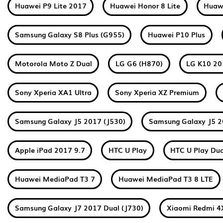
Huawei P9 Lite 2017
Huawei Honor 8 Lite
Huawe
Samsung Galaxy S8 Plus (G955)
Huawei P10 Plus
Motorola Moto Z Dual
LG G6 (H870)
LG K10 2
Sony Xperia XA1 Ultra
Sony Xperia XZ Premium
Samsung Galaxy J5 2017 (J530)
Samsung Galaxy J5 2
Apple iPad 2017 9.7
HTC U Play
HTC U Play Dua
Huawei MediaPad T3 7
Huawei MediaPad T3 8 LTE
Samsung Galaxy J7 2017 Dual (J730)
Xiaomi Redmi 4