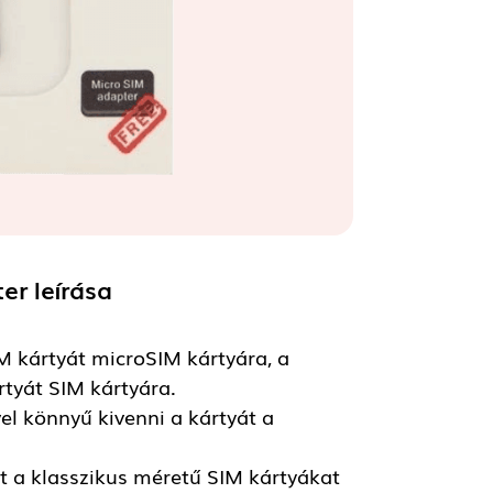
ter
leírása
M kártyát microSIM kártyára, a
tyát SIM kártyára.
el könnyű kivenni a kártyát a
t a klasszikus méretű SIM kártyákat