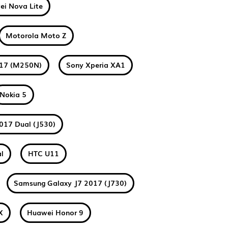
i Nova Lite
Motorola Moto Z
017 (M250N)
Sony Xperia XA1
Nokia 5
017 Dual (J530)
l
HTC U11
Samsung Galaxy J7 2017 (J730)
X
Huawei Honor 9