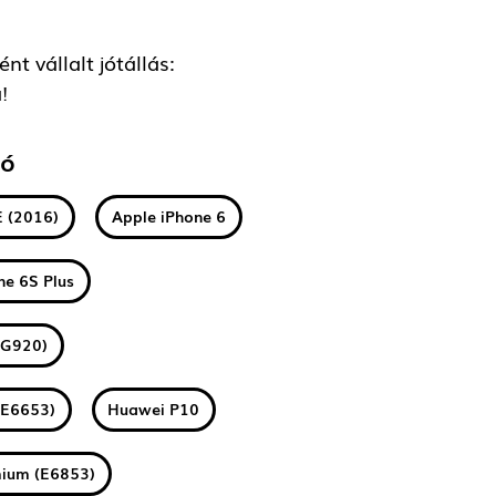
t vállalt jótállás:
!
tó
E (2016)
Apple iPhone 6
ne 6S Plus
(G920)
(E6653)
Huawei P10
mium (E6853)