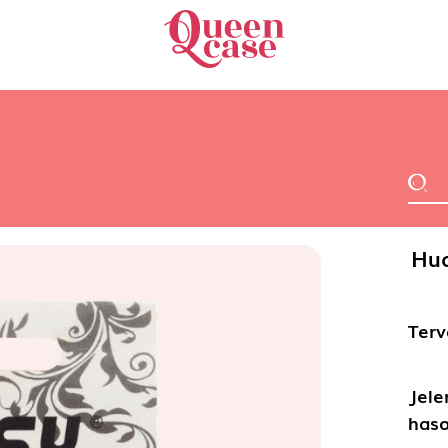
Hua
Terv
Jele
haso