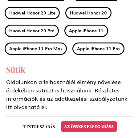
Huawei Honor 20 Lite
Huawei Honor 20
Huawei Honor 20 Pro
Apple iPhone 11
Apple iPhone 11 Pro Max
Apple iPhone 11 Pro
Huawei Mate 30
Xiaomi Mi A3
Sütik
Oldalunkon a felhasználói élmény növelése
Nokia 2 2019 (2.2)
Nokia 3 2019 (3.2)
érdekében sütiket is használunk. Részletes
információk és az adatkezelési szabályzatunk
Nokia 4 2019 (4.2)
Sony Xperia 5
itt
olvasható el.
Samsung Galaxy Tab S6 10.5 LTE
TESTRESZABÁS
AZ ÖSSZES ELFOGADÁSA
Samsung Galaxy Tab S6 10.5 WIFI
LG K50