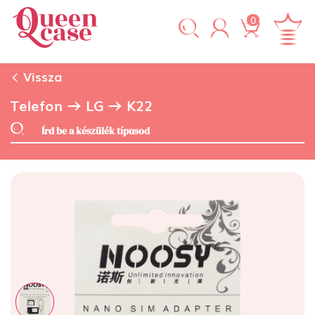
0
Vissza
Telefon
LG
K22