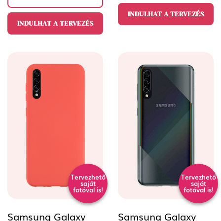
INDULHAT A TERVEZÉS
INDULHAT A TERVEZÉS
Tervezhető
Tervezhető
saját
saját
fotóval is!
fotóval is!
Samsung Galaxy
Samsung Galaxy