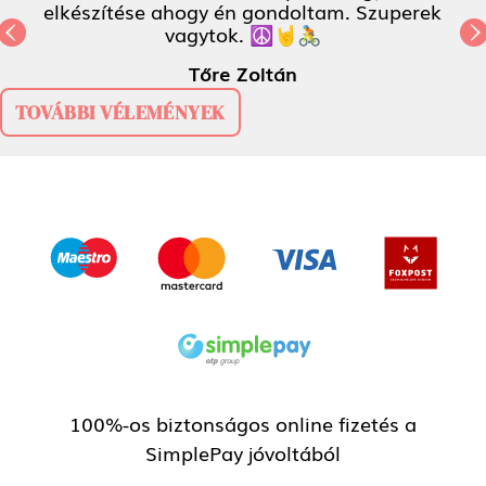
elkészítése ahogy én gondoltam. Szuperek
vagytok. ☮️🤘🚴
Previous
N
Tőre Zoltán
TOVÁBBI VÉLEMÉNYEK
100%-os biztonságos online fizetés a
SimplePay jóvoltából