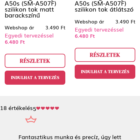
A50s (SM-A507F)
A50s (SM-A507F)
szilikon tok matt
szilikon tok átlátszó
barackszínű
Webshop ár
3.490 Ft
Webshop ár
3.490 Ft
Egyedi tervezéssel
Egyedi tervezéssel
6.480 Ft
6.480 Ft
RÉSZLETEK
RÉSZLETEK
INDULHAT A TERVEZÉS
INDULHAT A TERVEZÉS
18 értékelés
5
Fantasztikus munka és precíz, úgy lett