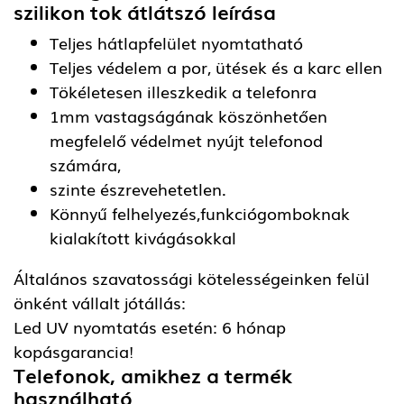
szilikon tok átlátszó
leírása
Teljes hátlapfelület nyomtatható
Teljes védelem a por, ütések és a karc ellen
Tökéletesen illeszkedik a telefonra
1mm vastagságának köszönhetően
megfelelő védelmet nyújt telefonod
számára,
szinte észrevehetetlen.
Könnyű felhelyezés,funkciógomboknak
kialakított kivágásokkal
Általános szavatossági kötelességeinken felül
önként vállalt jótállás:
Led UV nyomtatás esetén: 6 hónap
kopásgarancia!
Telefonok, amikhez a termék
használható