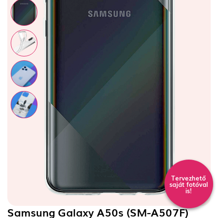
Tervezhető
saját fotóval
is!
Samsung Galaxy A50s (SM-A507F)