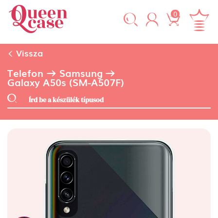
0
Vissza
Telefon
Samsung
Galaxy A50s (SM-A507F)