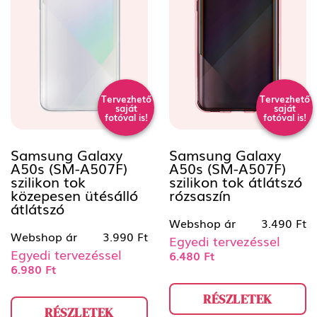
Tervezhető
Tervezhető
saját
saját
fotóval is!
fotóval is!
Samsung Galaxy
Samsung Galaxy
A50s (SM-A507F)
A50s (SM-A507F)
szilikon tok
szilikon tok átlátszó
közepesen ütésálló
rózsaszín
átlátszó
Webshop ár
3.490 Ft
Webshop ár
3.990 Ft
Egyedi tervezéssel
Egyedi tervezéssel
6.480 Ft
6.980 Ft
RÉSZLETEK
RÉSZLETEK