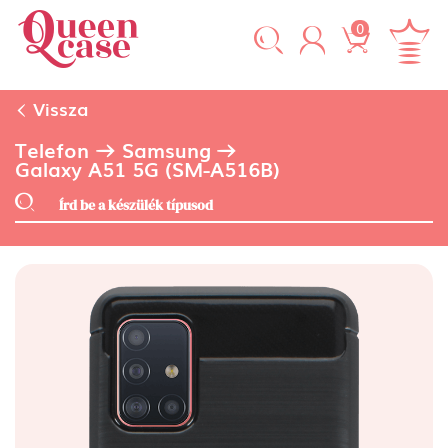
0
Vissza
Telefon
Samsung
Galaxy A51 5G (SM-A516B)