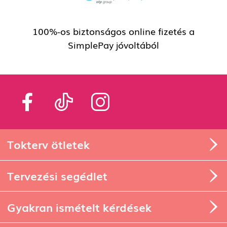
100%-os biztonságos online fizetés a
SimplePay jóvoltából
Tokterv ötletek
Tervezési segédlet
Gyakran ismételt kérdések