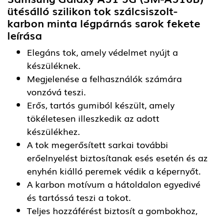
ütésálló szilikon tok szálcsiszolt-
karbon minta légpárnás sarok fekete
leírása
Elegáns tok, amely védelmet nyújt a
készüléknek.
Megjelenése a felhasználók számára
vonzóvá teszi.
Erős, tartós gumiból készült, amely
tökéletesen illeszkedik az adott
készülékhez.
A tok megerősített sarkai további
erőelnyelést biztosítanak esés esetén és az
enyhén kiálló peremek védik a képernyőt.
A karbon motívum a hátoldalon egyedivé
és tartóssá teszi a tokot.
Teljes hozzáférést biztosít a gombokhoz,