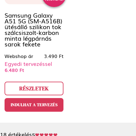
Samsung Galaxy
A51 5G (SM-A516B)
ütésálló szilikon tok
szálcsiszolt-karbon
minta légpárnás
sarok fekete
Webshop ár
3.490 Ft
Egyedi tervezéssel
6.480 Ft
RÉSZLETEK
INDULHAT A TERVEZÉS
18 értékelés
5