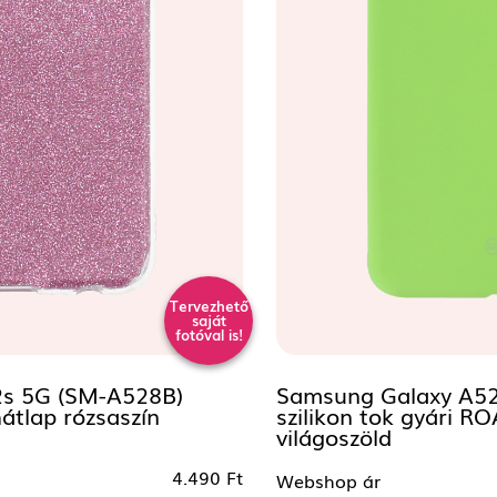
Tervezhető
saját
fotóval is!
s 5G (SM-A528B)
Samsung Galaxy A52
hátlap rózsaszín
szilikon tok gyári 
világoszöld
4.490 Ft
Webshop ár