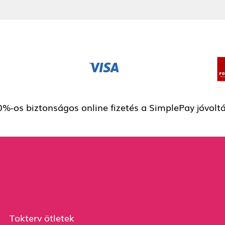
%-os biztonságos online fizetés a SimplePay jóvolt
Tokterv ötletek
Tervezési segédlet