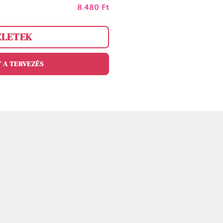
8.480 Ft
ZLETEK
 A TERVEZÉS
agyon csúcs lett - full csajos! :) örökhála<3
Csenge Kiss-Bús