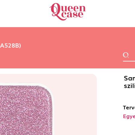
-A528B)
Sa
szi
Terv
Egye