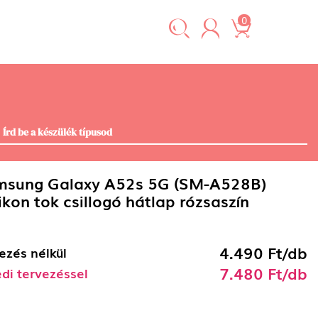
0
msung Galaxy A52s 5G (SM-A528B)
likon tok csillogó hátlap rózsaszín
4.490 Ft/db
ezés nélkül
7.480 Ft/db
di tervezéssel