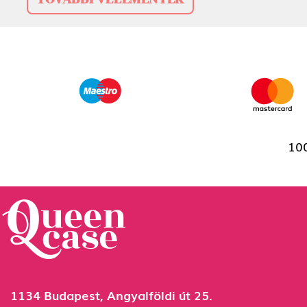
100
1134 Budapest, Angyalföldi út 25.
info@queencase.hu