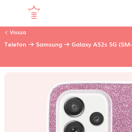
Vissza
Telefon
Samsung
Galaxy A52s 5G (SM