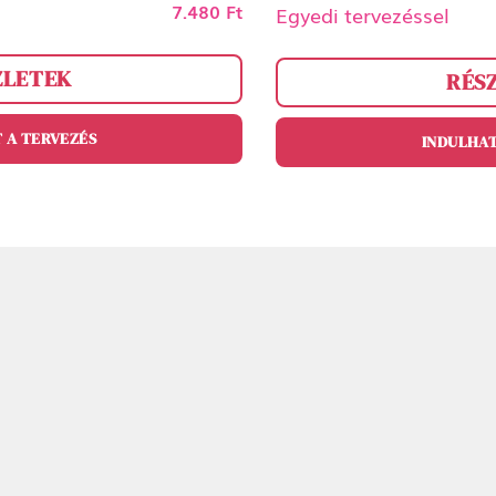
7.480 Ft
Egyedi tervezéssel
ZLETEK
RÉS
 A TERVEZÉS
INDULHAT
ösziiii <3
N
Next