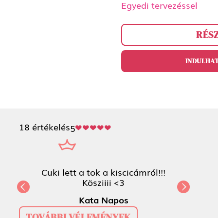
Egyedi tervezéssel
RÉS
INDULHAT
18 értékelés
5
Cuki lett a tok a kiscicámról!!! K
Previous
Kata Napos
TOVÁBBI VÉLEMÉNYEK