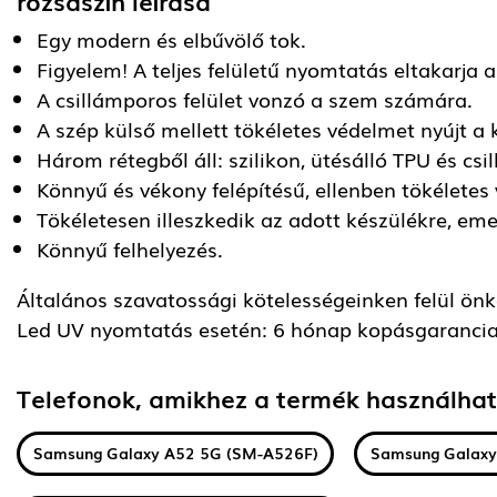
rózsaszín
leírása
Egy modern és elbűvölő tok.
Figyelem! A teljes felületű nyomtatás eltakarja a
A csillámporos felület vonzó a szem számára.
A szép külső mellett tökéletes védelmet nyújt a
Három rétegből áll: szilikon, ütésálló TPU és csi
Könnyű és vékony felépítésű, ellenben tökéletes
Tökéletesen illeszkedik az adott készülékre, emel
Könnyű felhelyezés.
Általános szavatossági kötelességeinken felül önkén
Led UV nyomtatás esetén: 6 hónap kopásgarancia
Telefonok, amikhez a termék használha
Samsung Galaxy A52 5G (SM-A526F)
Samsung Galaxy