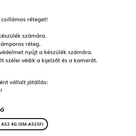
 csillámos réteget!
 készülék számára.
llámporos réteg.
 védelmet nyújt a készülék számára.
t szélei védik a kijelzőt és a kamerát.
t vállalt jótállás:
!
tó
 A52 4G (SM-A525F)