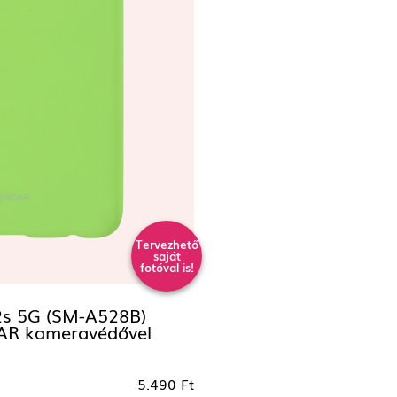
Tervezhető
saját
fotóval is!
s 5G (SM-A528B)
ROAR kameravédővel
5.490 Ft