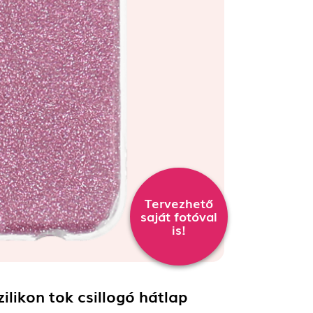
Tervezhető
saját fotóval
is!
ikon tok csillogó hátlap