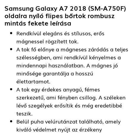
Samsung Galaxy A7 2018 (SM-A750F)
oldalra nyíló flipes bőrtok rombusz
mintás fekete
leírása
Rendkívül elegáns és stílusos, erős
mágnessel rögzített tok.
A tok fő előnye a mágneses záródás a teljes
szélességben, ami rendkívül kényelmes a
mindennapi használatban. A mágnes jó
minősége garantálja a hosszú
élettartamot.
A tok egy érdekes anyagú, fémes
szerkezetű, ami fényben csillog. A széleken
lévő szegélyek erősítik és még eredetibbé
teszik.
Belül puha velúrutánzat található, amely
kiváló védelmet nyújt az érzékeny