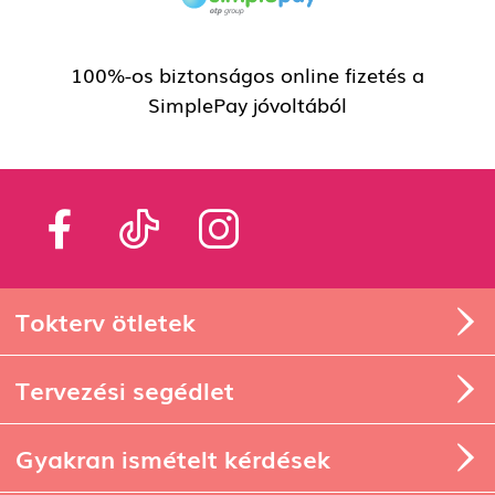
100%-os biztonságos online fizetés a
SimplePay jóvoltából
Tokterv ötletek
Tervezési segédlet
Gyakran ismételt kérdések