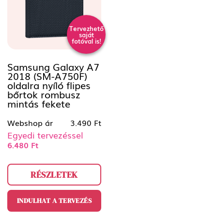
Tervezhető
saját
fotóval is!
Samsung Galaxy A7
2018 (SM-A750F)
oldalra nyíló flipes
bőrtok rombusz
mintás fekete
Webshop ár
3.490 Ft
Egyedi tervezéssel
6.480 Ft
RÉSZLETEK
INDULHAT A TERVEZÉS