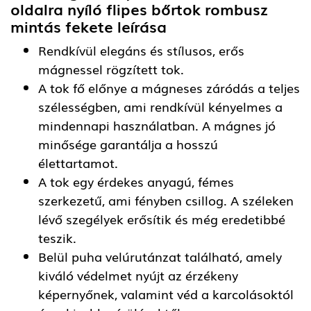
oldalra nyíló flipes bőrtok rombusz
mintás fekete
leírása
Rendkívül elegáns és stílusos, erős
mágnessel rögzített tok.
A tok fő előnye a mágneses záródás a teljes
szélességben, ami rendkívül kényelmes a
mindennapi használatban. A mágnes jó
minősége garantálja a hosszú
élettartamot.
A tok egy érdekes anyagú, fémes
szerkezetű, ami fényben csillog. A széleken
lévő szegélyek erősítik és még eredetibbé
teszik.
Belül puha velúrutánzat található, amely
kiváló védelmet nyújt az érzékeny
képernyőnek, valamint véd a karcolásoktól