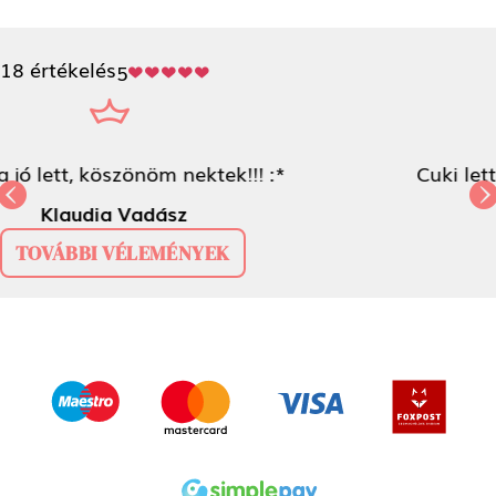
18 értékelés
5
Cuki lett a tok a kiscicámról!!!
Kösziiii <3
Previous
Next
Kata Napos
TOVÁBBI VÉLEMÉNYEK