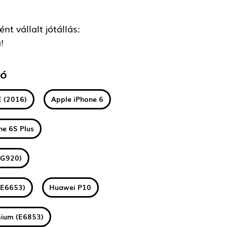
t vállalt jótállás:
!
tó
E (2016)
Apple iPhone 6
ne 6S Plus
(G920)
(E6653)
Huawei P10
mium (E6853)