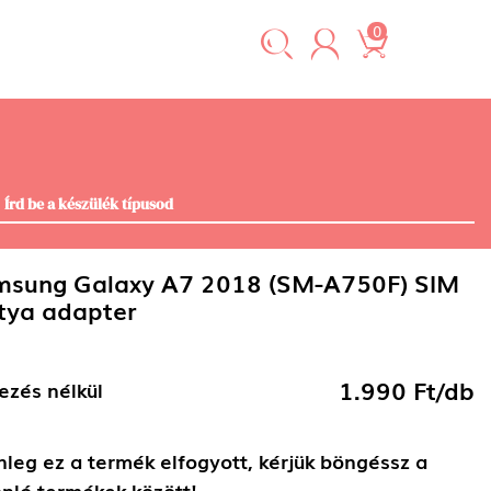
0
sung Galaxy A7 2018 (SM-A750F) SIM
tya adapter
1.990 Ft/db
ezés nélkül
nleg ez a termék elfogyott, kérjük böngéssz a
nló termékek között!