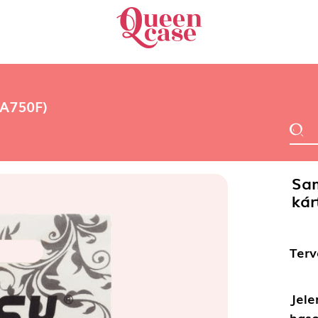
-A750F)
Sam
kár
Terv
Jele
haso