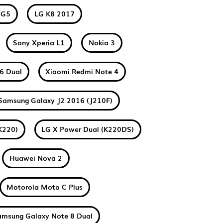
 G5
LG K8 2017
Sony Xperia L1
Nokia 3
6 Dual
Xiaomi Redmi Note 4
Samsung Galaxy J2 2016 (J210F)
K220)
LG X Power Dual (K220DS)
Huawei Nova 2
Motorola Moto C Plus
amsung Galaxy Note 8 Dual