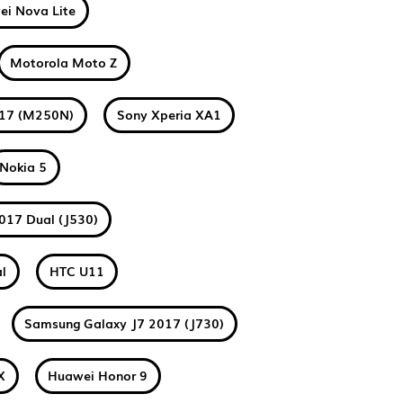
i Nova Lite
Motorola Moto Z
017 (M250N)
Sony Xperia XA1
Nokia 5
017 Dual (J530)
l
HTC U11
Samsung Galaxy J7 2017 (J730)
X
Huawei Honor 9