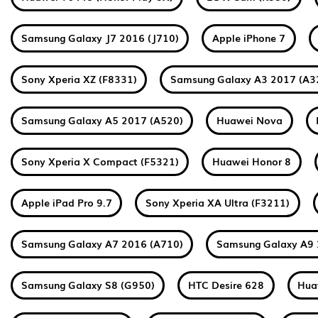
Samsung Galaxy J7 2016 (J710)
Apple iPhone 7
Sony Xperia XZ (F8331)
Samsung Galaxy A3 2017 (A3
Samsung Galaxy A5 2017 (A520)
Huawei Nova
Sony Xperia X Compact (F5321)
Huawei Honor 8
Apple iPad Pro 9.7
Sony Xperia XA Ultra (F3211)
Samsung Galaxy A7 2016 (A710)
Samsung Galaxy A9 
Samsung Galaxy S8 (G950)
HTC Desire 628
Hua