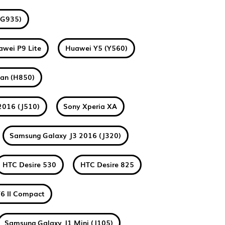
(G935)
awei P9 Lite
Huawei Y5 (Y560)
tan (H850)
2016 (J510)
Sony Xperia XA
Samsung Galaxy J3 2016 (J320)
HTC Desire 530
HTC Desire 825
6 II Compact
Samsung Galaxy J1 Mini (J105)