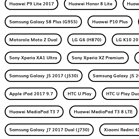
Huawei P9 Lite 2017
Huawei Honor 8 Lite
Huawe
Samsung Galaxy S8 Plus (G955)
Huawei P10 Plus
Motorola Moto Z Dual
LG G6 (H870)
LG K10 2
Sony Xperia XA1 Ultra
Sony Xperia XZ Premium
Samsung Galaxy J5 2017 (J530)
Samsung Galaxy J5 2
Apple iPad 2017 9.7
HTC U Play
HTC U Play Dua
Huawei MediaPad T3 7
Huawei MediaPad T3 8 LTE
Samsung Galaxy J7 2017 Dual (J730)
Xiaomi Redmi 4