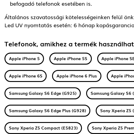
befogadó telefonok esetében is.
Általános szavatossági kötelességeinken felül önkén
Led UV nyomtatás esetén: 6 hónap kopásgarancia
Telefonok, amikhez a termék használha
Apple iPhone 5
Apple iPhone 5S
Apple iPhone S
Apple iPhone 6S
Apple iPhone 6 Plus
Apple iPho
Samsung Galaxy S6 Edge (G925)
Samsung Galaxy S6 
Samsung Galaxy S6 Edge Plus (G928)
Sony Xperia Z5 
Sony Xperia Z5 Compact (E5823)
Sony Xperia Z5 Pre