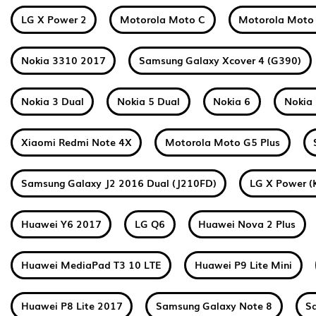
LG X Power 2
Motorola Moto C
Motorola Moto
Nokia 3310 2017
Samsung Galaxy Xcover 4 (G390)
Nokia 3 Dual
Nokia 5 Dual
Nokia 6
Nokia 
Xiaomi Redmi Note 4X
Motorola Moto G5 Plus
Samsung Galaxy J2 2016 Dual (J210FD)
LG X Power (
Huawei Y6 2017
LG Q6
Huawei Nova 2 Plus
Huawei MediaPad T3 10 LTE
Huawei P9 Lite Mini
Huawei P8 Lite 2017
Samsung Galaxy Note 8
S