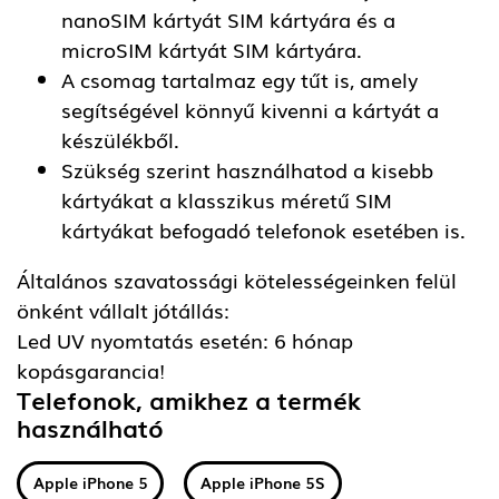
nanoSIM kártyát SIM kártyára és a
microSIM kártyát SIM kártyára.
A csomag tartalmaz egy tűt is, amely
segítségével könnyű kivenni a kártyát a
készülékből.
Szükség szerint használhatod a kisebb
kártyákat a klasszikus méretű SIM
kártyákat befogadó telefonok esetében is.
Általános szavatossági kötelességeinken felül
önként vállalt jótállás:
Led UV nyomtatás esetén: 6 hónap
kopásgarancia!
Telefonok, amikhez a termék
használható
Apple iPhone 5
Apple iPhone 5S