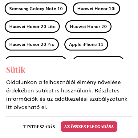
Samsung Galaxy Note 10
Huawei Honor 10i
Huawei Honor 20 Lite
Huawei Honor 20
Huawei Honor 20 Pro
Apple iPhone 11
Apple iPhone 11 Pro Max
Apple iPhone 11 Pro
Sütik
Huawei Mate 30
Xiaomi Mi A3
Oldalunkon a felhasználói élmény növelése
érdekében sütiket is használunk. Részletes
információk és az adatkezelési szabályzatunk
Nokia 2 2019 (2.2)
Nokia 3 2019 (3.2)
itt
olvasható el.
Nokia 4 2019 (4.2)
Sony Xperia 5
TESTRESZABÁS
AZ ÖSSZES ELFOGADÁSA
Samsung Galaxy Tab S6 10.5 LTE