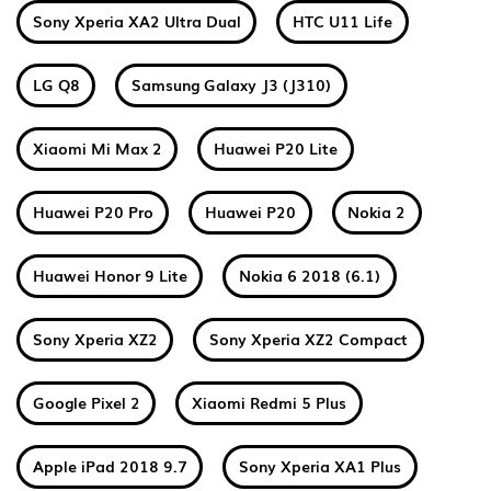
Sony Xperia XA2 Ultra Dual
HTC U11 Life
LG Q8
Samsung Galaxy J3 (J310)
Xiaomi Mi Max 2
Huawei P20 Lite
Huawei P20 Pro
Huawei P20
Nokia 2
Huawei Honor 9 Lite
Nokia 6 2018 (6.1)
Sony Xperia XZ2
Sony Xperia XZ2 Compact
Google Pixel 2
Xiaomi Redmi 5 Plus
Apple iPad 2018 9.7
Sony Xperia XA1 Plus