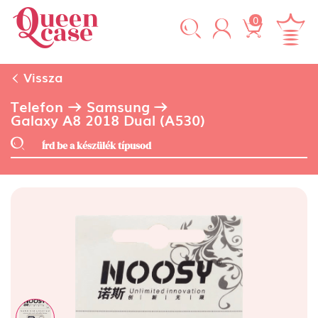
0
Vissza
Telefon
Samsung
Galaxy A8 2018 Dual (A530)