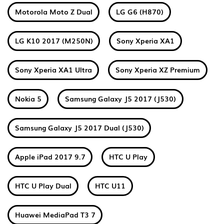
Motorola Moto Z Dual
LG G6 (H870)
LG K10 2017 (M250N)
Sony Xperia XA1
Sony Xperia XA1 Ultra
Sony Xperia XZ Premium
Nokia 5
Samsung Galaxy J5 2017 (J530)
Samsung Galaxy J5 2017 Dual (J530)
Apple iPad 2017 9.7
HTC U Play
HTC U Play Dual
HTC U11
Huawei MediaPad T3 7