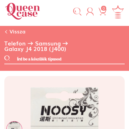
0
Vissza
Telefon
Samsung
Galaxy J4 2018 (J400)