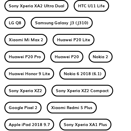
Sony Xperia XA2 Ultra Dual
HTC U11 Life
LG Q8
Samsung Galaxy J3 (J310)
Xiaomi Mi Max 2
Huawei P20 Lite
Huawei P20 Pro
Huawei P20
Nokia 2
Huawei Honor 9 Lite
Nokia 6 2018 (6.1)
Sony Xperia XZ2
Sony Xperia XZ2 Compact
Google Pixel 2
Xiaomi Redmi 5 Plus
Apple iPad 2018 9.7
Sony Xperia XA1 Plus