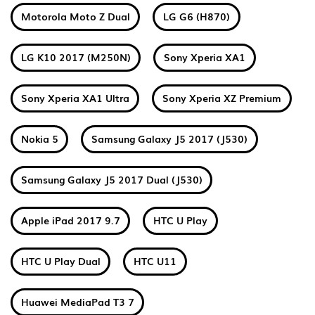
Motorola Moto Z Dual
LG G6 (H870)
LG K10 2017 (M250N)
Sony Xperia XA1
Sony Xperia XA1 Ultra
Sony Xperia XZ Premium
Nokia 5
Samsung Galaxy J5 2017 (J530)
Samsung Galaxy J5 2017 Dual (J530)
Apple iPad 2017 9.7
HTC U Play
HTC U Play Dual
HTC U11
Huawei MediaPad T3 7