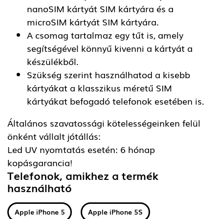
nanoSIM kártyát SIM kártyára és a
microSIM kártyát SIM kártyára.
A csomag tartalmaz egy tűt is, amely
segítségével könnyű kivenni a kártyát a
készülékből.
Szükség szerint használhatod a kisebb
kártyákat a klasszikus méretű SIM
kártyákat befogadó telefonok esetében is.
Általános szavatossági kötelességeinken felül
önként vállalt jótállás:
Led UV nyomtatás esetén: 6 hónap
kopásgarancia!
Telefonok, amikhez a termék
használható
Apple iPhone 5
Apple iPhone 5S