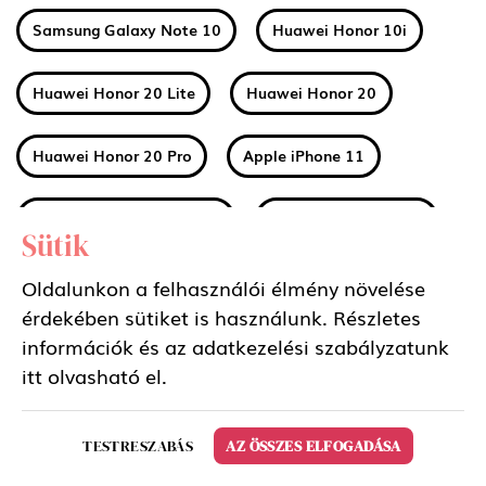
Samsung Galaxy Note 10
Huawei Honor 10i
Huawei Honor 20 Lite
Huawei Honor 20
Huawei Honor 20 Pro
Apple iPhone 11
Apple iPhone 11 Pro Max
Apple iPhone 11 Pro
Sütik
Huawei Mate 30
Xiaomi Mi A3
Oldalunkon a felhasználói élmény növelése
érdekében sütiket is használunk. Részletes
információk és az adatkezelési szabályzatunk
Nokia 2 2019 (2.2)
Nokia 3 2019 (3.2)
itt
olvasható el.
Nokia 4 2019 (4.2)
Sony Xperia 5
TESTRESZABÁS
AZ ÖSSZES ELFOGADÁSA
Samsung Galaxy Tab S6 10.5 LTE